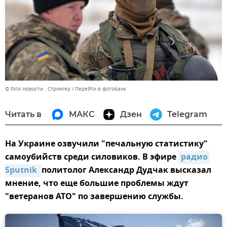
© РИА Новости . Стрингер
Перейти в фотобанк
Читать в
МАКС
Дзен
Telegram
На Украине озвучили "печальную статистику"
самоубийств среди силовиков. В эфире
радио 
Sputnik 
политолог Александр Дудчак высказал
мнение, что еще большие проблемы ждут
"ветеранов АТО" по завершению службы.