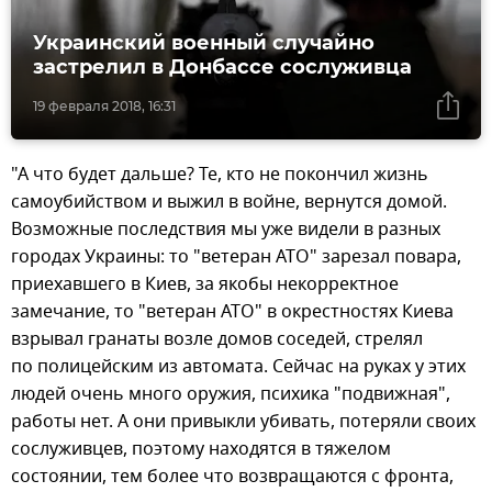
Украинский военный случайно
застрелил в Донбассе сослуживца
19 февраля 2018, 16:31
"А что будет дальше? Те, кто не покончил жизнь
самоубийством и выжил в войне, вернутся домой.
Возможные последствия мы уже видели в разных
городах Украины: то "ветеран АТО" зарезал повара,
приехавшего в Киев, за якобы некорректное
замечание, то "ветеран АТО" в окрестностях Киева
взрывал гранаты возле домов соседей, стрелял
по полицейским из автомата. Сейчас на руках у этих
людей очень много оружия, психика "подвижная",
работы нет. А они привыкли убивать, потеряли своих
сослуживцев, поэтому находятся в тяжелом
состоянии, тем более что возвращаются с фронта,