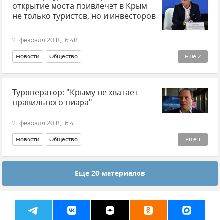
открытие моста привлечет в Крым
не только туристов, но и инвесторов
21 февраля 2018, 16:48
Новости
Общество
Еще
2
Туристский форум "Открытый Крым-2018"
Туроператор: "Крыму не хватает
Курортный сезон-2018 в Крыму
правильного пиара"
21 февраля 2018, 16:41
Новости
Общество
Еще
1
Туристский форум "Открытый Крым-2018"
Еще 20 материалов