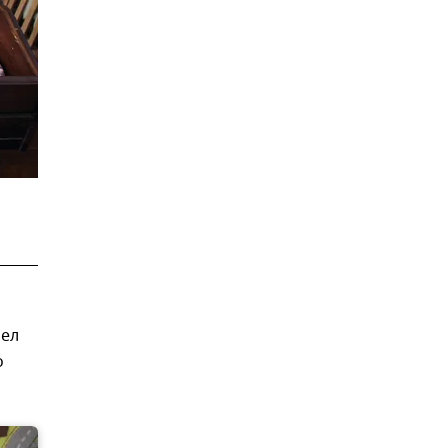
рел
о