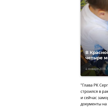
В Красно
четыре м
4 января 2018, 1
"Глава РК Сер
строился в ра
и сейчас замо
документы на 