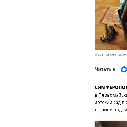
© РИА Новости . Конс
Читать в
СИМФЕРОПОЛЬ
в Первомайск
детский сад в
по вине подря