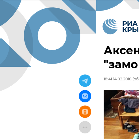
Аксен
"замо
18:41 14.02.2018
(об