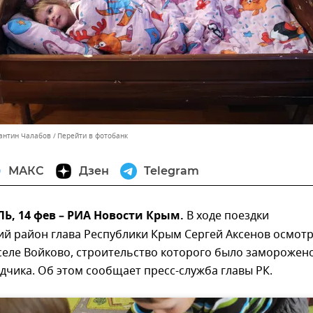
тантин Чалабов
Перейти в фотобанк
МАКС
Дзен
Telegram
, 14 фев – РИА Новости Крым.
В ходе поездки
ий район глава Республики Крым Сергей Аксенов осмот
 селе Войково, строительство которого было заморожен
дчика. Об этом сообщает пресс-служба главы РК.