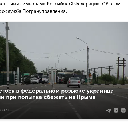
твенными символами Российской Федерации. Об этом
сс-служба Погрануправления.
гося в федеральном розыске украинца
и при попытке сбежать из Крыма
 09:31