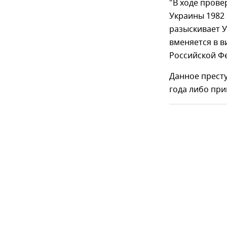
"В ходе пров
Украины 1982 
разыскивает 
вменяется в в
Российской Фе
Данное прест
года либо при