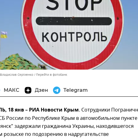
 Владислав Сергиенко
Перейти в фотобанк
МАКС
Дзен
Telegram
, 18 янв – РИА Новости Крым
. Сотрудники Погранич
СБ России по Республике Крым в автомобильном пункте
мянск" задержали гражданина Украины, находившегося
м розыске по подозрению в надругательстве