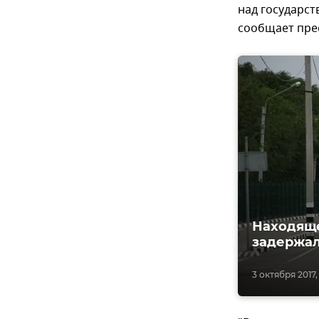
над государс
сообщает пре
Находяще
задержал
3 октября 2017,