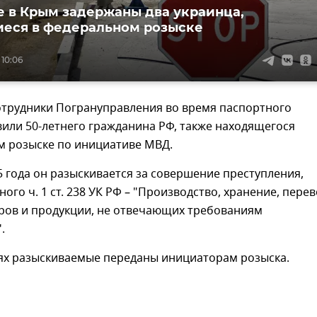
е в Крым задержаны два украинца,
еся в федеральном розыске
 10:06
отрудники Погрануправления во время паспортного
или 50-летнего гражданина РФ, также находящегося
м розыске по инициативе МВД.
5 года он разыскивается за совершение преступления,
ого ч. 1 ст. 238 УК РФ – "Производство, хранение, перев
аров и продукции, не отвечающих требованиям
.
аях разыскиваемые переданы инициаторам розыска.