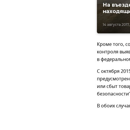
На въезд
находящи
14 августа 2017,
Кроме того, с
контроля выяв
в федерально
С октября 201
предусмотренн
или сбыт тов
безопасности"
В обоих случ