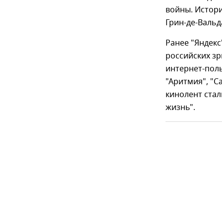
войны. Истори
Грин-де-Вальд
Ранее "Яндекс
российских зр
интернет-поль
"Аритмия", "С
кинолент стал
жизнь".