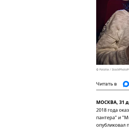
© Fotolia / StockPhotoP
Читать в
МОСКВА, 31 
2018 года ока
пантера" и "М
опубликовал 