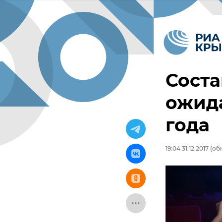
Соста
ожид
года
19:04 31.12.2017
(обн