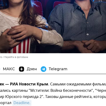
ro
Перейти в фотобанк
МАКС
Дзен
Telegram
дек — РИА Новости Крым
. Самыми ожидаемыми фильм
зались картины "Мстители: Война бесконечности", "Чер
ир Юрского периода 2". Таковы данные рейтинга, котор
портал
Deadline.