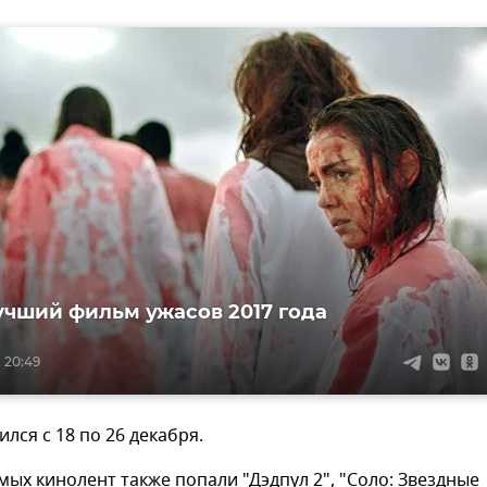
учший фильм ужасов 2017 года
, 20:49
лся с 18 по 26 декабря.
ых кинолент также попали "Дэдпул 2", "Соло: Звездные