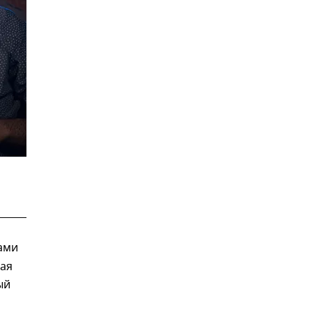
ами
ная
ый