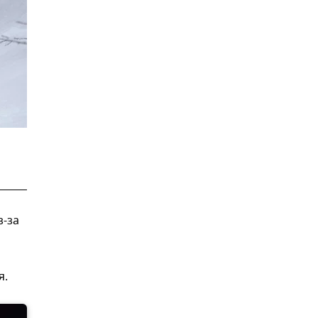
з-за
я.