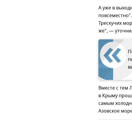
А уже в выход
повсеместно".
Трескучих мор
же", — уточни
П
п
в
Вместе с тем 
в Крыму прошл
самым холодны
Азовское море