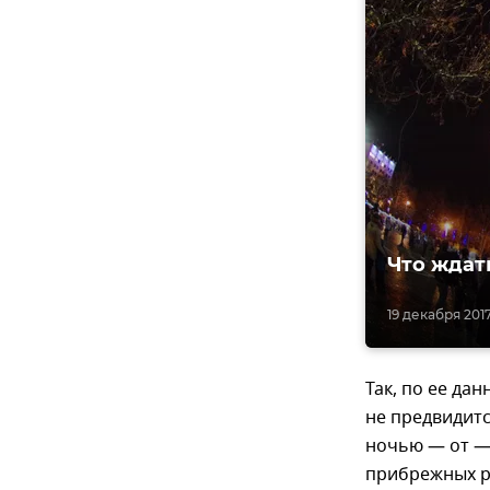
Что ждат
19 декабря 2017
Так, по ее да
не предвидитс
ночью — от —3
прибрежных р