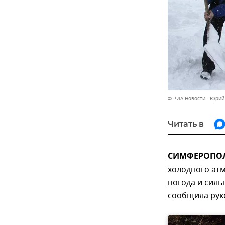
© РИА Новости . Юри
Читать в
СИМФЕРОПОЛЬ
холодного ат
погода и силь
сообщила рук