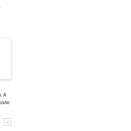
г
. А
рзло