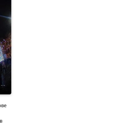
ове
в