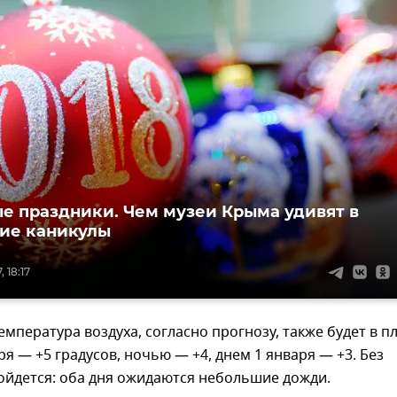
е праздники. Чем музеи Крыма удивят в
ие каникулы
 18:17
емпература воздуха, согласно прогнозу, также будет в п
ря — +5 градусов, ночью — +4, днем 1 января — +3. Без
ойдется: оба дня ожидаются небольшие дожди.