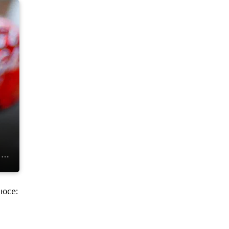
люсе: