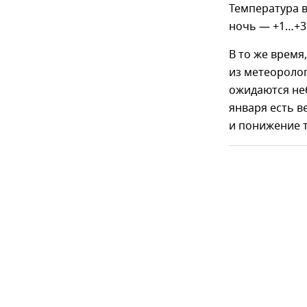
Температура в
ночь — +1…+3"
В то же врем
из метеоролог
ожидаются неб
января есть в
и понижение т