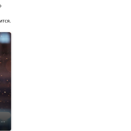
о
ится.