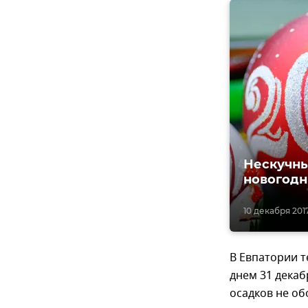
Нескучны
новогодн
10 декабря 2017,
В Евпатории т
днем 31 декаб
осадков не об