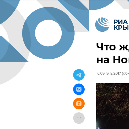
Что ж
на Но
16:09 19.12.2017
(обн