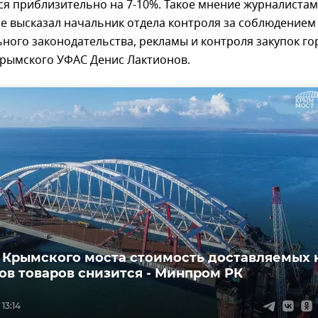
ся приблизительно на 7-10%. Такое мнение журналистам
е высказал начальник отдела контроля за соблюдением
ого законодательства, рекламы и контроля закупок го
крымского УФАС Денис Лактионов.
 Крымского моста стоимость доставляемых 
ов товаров снизится - Минпром РК
13:14