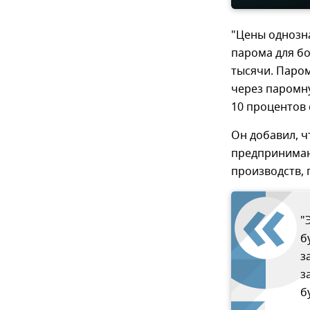
"Цены однозн
парома для бо
тысячи. Паром
через паромну
10 процентов 
Он добавил, ч
предпринимаю
производств,
"
б
з
з
б