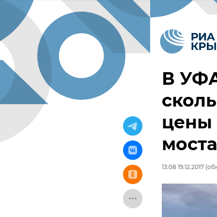
В УФА
сколь
цены 
мост
13:08 19.12.2017
(обн