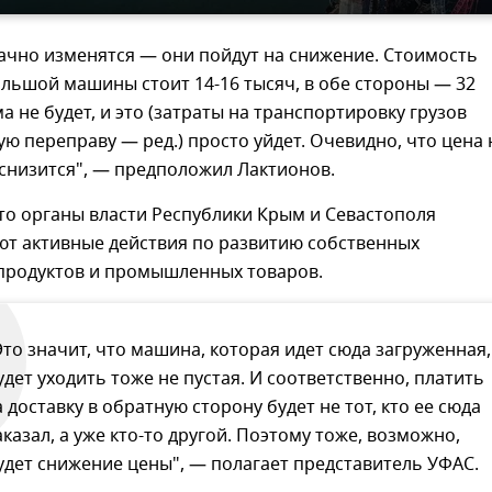
ачно изменятся — они пойдут на снижение. Стоимость
льшой машины стоит 14-16 тысяч, в обе стороны — 32
а не будет, и это (затраты на транспортировку грузов
ю переправу — ред.) просто уйдет. Очевидно, что цена н
снизится", — предположил Лактионов.
то органы власти Республики Крым и Севастополя
т активные действия по развитию собственных
 продуктов и промышленных товаров.
Это значит, что машина, которая идет сюда загруженная,
удет уходить тоже не пустая. И соответственно, платить
а доставку в обратную сторону будет не тот, кто ее сюда
аказал, а уже кто-то другой. Поэтому тоже, возможно,
удет снижение цены", — полагает представитель УФАС.