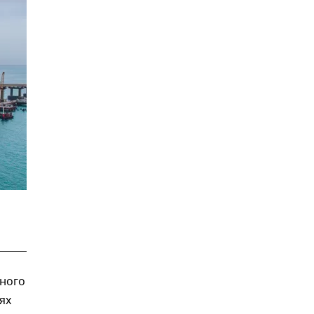
тного
ях