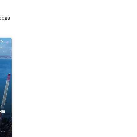
рода
на