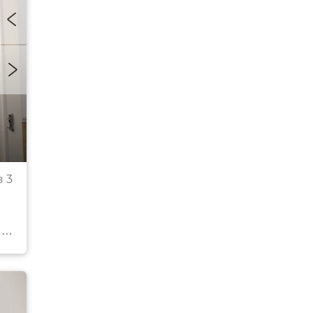
Глава Республики Крым Сергей Аксенов принял у
 3
поздравил спортсменов в ходе "Бала Чемпионов
Симферополе
© Фото со страницы главы РК Сергей Аксенова в Facebook
Перейти в фотоб