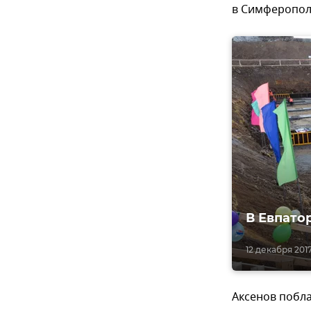
в Симферополе
В Евпато
12 декабря 2017
Аксенов побл