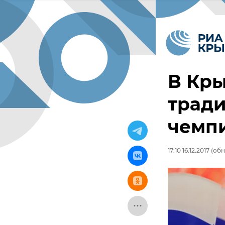
В Кр
трад
чемп
17:10 16.12.2017
(обно