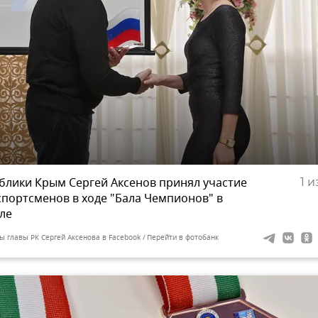
ублики Крым Сергей Аксенов принял участие
1
из
спортсменов в ходе "Бала Чемпионов" в
ле
ы главы РК Сергей Аксенова в Facebook
Перейти в фотобанк