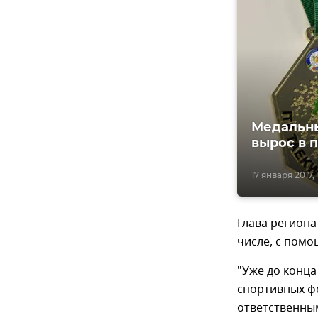
Медальны
вырос в п
17 января 2017, 
Глава региона
числе, с пом
"Уже до конца
спортивных фе
ответственным