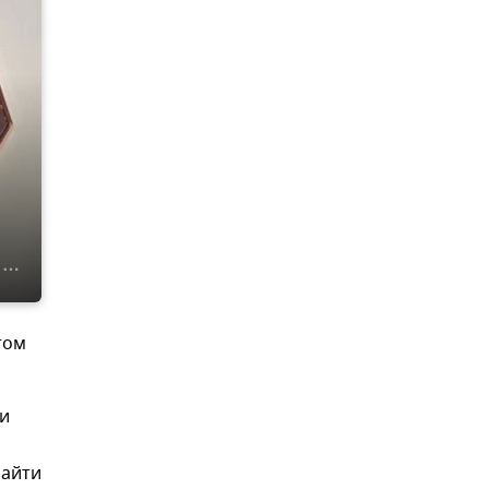
том
ми
найти