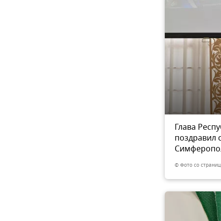
 Аксенов принял участие
Глава Респ
3
из 3
 "Бала Чемпионов" в
поздравил 
Симферопо
 Facebook
Перейти в фотобанк
© Фото со страниц