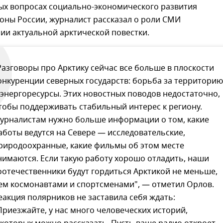
вых вопросах социально-экономического развития
оны России, журналист рассказал о роли СМИ
ии актуальной арктической повестки.
Разговоры про Арктику сейчас все больше в плоскости
онкуренции северных государств: борьба за территорию
 энергоресурсы. Этих новостных поводов недостаточно,
тобы поддерживать стабильный интерес к региону.
урналистам нужно больше информации о том, какие
аботы ведутся на Севере — исследовательские,
риродоохранные, какие фильмы об этом месте
нимаются. Если такую работу хорошо отладить, наши
оотечественники будут гордиться Арктикой не меньше,
ем космонавтами и спортсменами", — отметил Орлов.
еакция полярников не заставила себя ждать:
Приезжайте, у нас много человеческих историй,