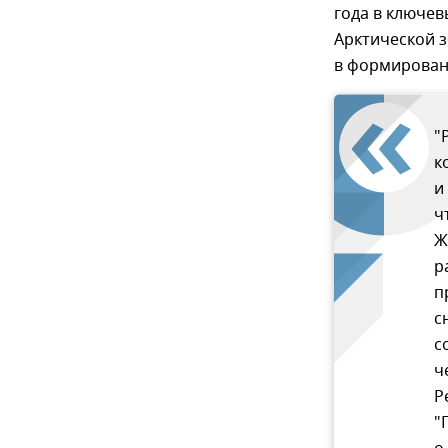
года в ключе
Арктической з
в формирован
"
к
и
ч
Ж
р
п
с
с
ч
Р
"