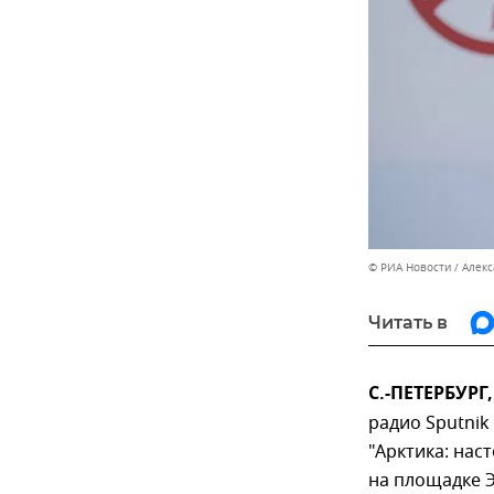
© РИА Новости / Алек
Читать в
С.-ПЕТЕРБУРГ
радио Sputnik
"Арктика: нас
на площадке Э