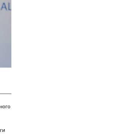
ного
ги