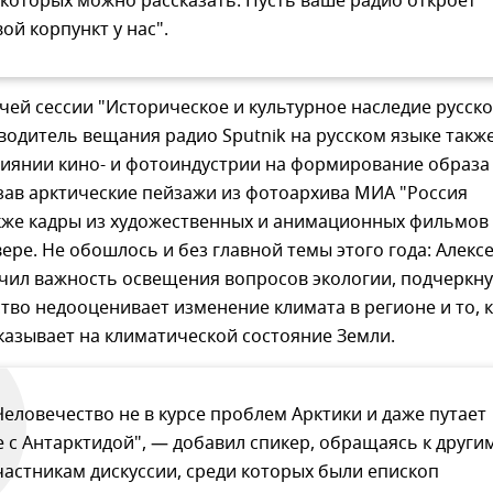
 которых можно рассказать. Пусть ваше радио откроет
вой корпункт у нас".
чей сессии "Историческое и культурное наследие русск
водитель вещания радио Sputnik на русском языке такж
лиянии кино- и фотоиндустрии на формирование образа
зав арктические пейзажи из фотоархива МИА "Россия
акже кадры из художественных и анимационных фильмов
ере. Не обошлось и без главной темы этого года: Алекс
чил важность освещения вопросов экологии, подчеркну
тво недооценивает изменение климата в регионе и то, 
казывает на климатической состояние Земли.
Человечество не в курсе проблем Арктики и даже путает
е с Антарктидой", — добавил спикер, обращаясь к други
частникам дискуссии, среди которых были епископ