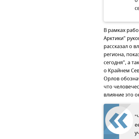
о
с
В рамках рабо
Арктики" руко
рассказал о в
региона, пока
сегодня", а т
о Крайнем Сев
Орлов обозна
что человечес
влияние это о
"
е
у