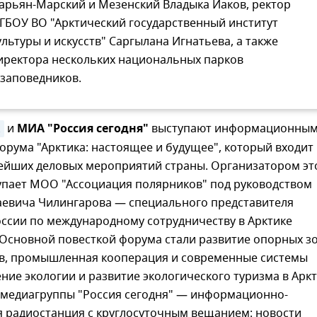
арьян-Марский и Мезенский Владыка Иаков, ректор
ГБОУ ВО "Арктический государственный институт
ультуры и искусств" Саргылана Игнатьева, а также
иректора нескольких национальных парков
 заповедников.
k
и
МИА "Россия сегодня"
выступают информационны
рума "Арктика: настоящее и будущее", который входит
нейших деловых мероприятий страны. Организатором эт
упает МОО "Ассоциация полярников" под руководством
аевича Чилингарова — специального представителя
оссии по международному сотрудничеству в Арктике
 Основной повесткой форума стали развитие опорных з
в, промышленная кооперация и современные системы
ение экологии и развитие экологического туризма в Аркт
k медиагруппы "Россия сегодня" — информационно-
я радиостанция с круглосуточным вещанием: новости