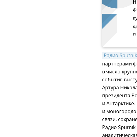
Н
Ф
к
д
и
Радио Sputni
партнерами фо
в число круп
события выст
Артура Никол
президента Р
и Антарктике.
и моногородо
связи, сохран
Радио Sputni
аналитическа