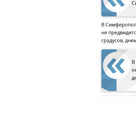
С
В Симферопол
не предвидитс
градусов, днем
В
о
д