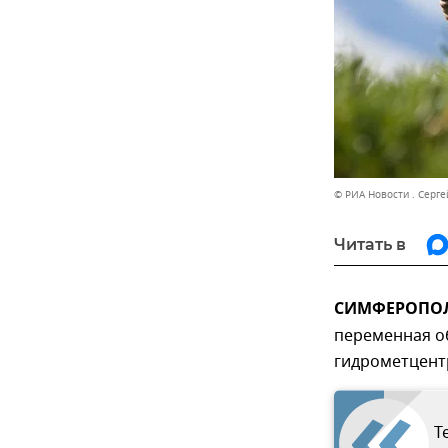
© РИА Новости . Серг
Читать в
СИМФЕРОПОЛЬ
переменная о
гидрометцент
Т