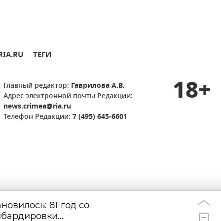
RIA.RU
ТЕГИ
18+
Главный редактор:
Гаврилова А.В.
Адрес электронной почты Редакции:
news.crimea@ria.ru
Телефон Редакции:
7 (495) 645-6601
новилось: 81 год со
ВСУ нанесли ущ
07:37
мбардировки
миллионов при 