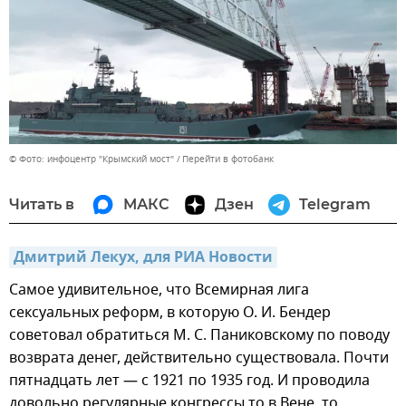
© Фото: инфоцентр "Крымский мост"
Перейти в фотобанк
Читать в
МАКС
Дзен
Telegram
Дмитрий Лекух, для РИА Новости
Самое удивительное, что Всемирная лига
сексуальных реформ, в которую О. И. Бендер
советовал обратиться М. С. Паниковскому по поводу
возврата денег, действительно существовала. Почти
пятнадцать лет — с 1921 по 1935 год. И проводила
довольно регулярные конгрессы то в Вене, то