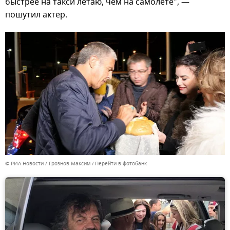
быстрее на такси летаю, чем на самолете", —
пошутил актер.
© РИА Новости / Грознов Максим
Перейти в фотобанк