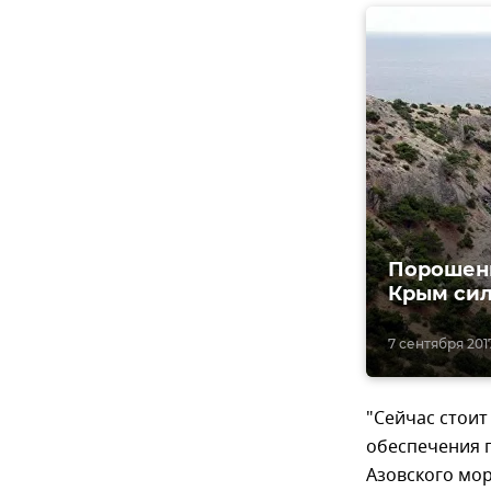
Порошенк
Крым си
7 сентября 2017
"Сейчас стои
обеспечения 
Азовского мор