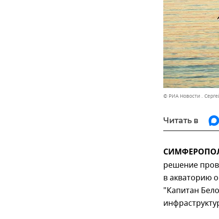
© РИА Новости . Серг
Читать в
СИМФЕРОПОЛЬ,
решение прове
в акваторию 
"Капитан Бело
инфраструкту