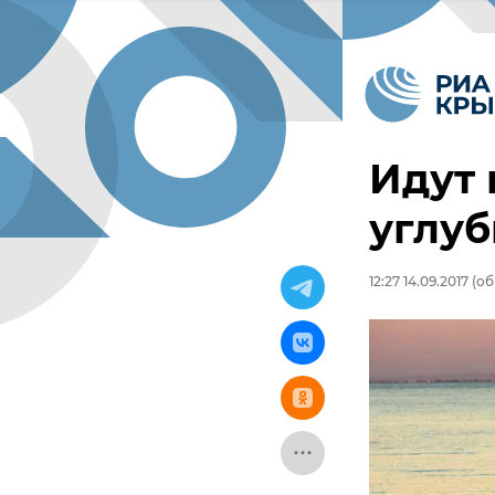
Идут 
углуб
12:27 14.09.2017
(об