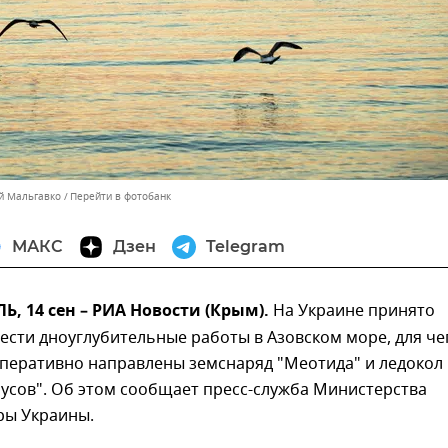
ей Мальгавко
Перейти в фотобанк
МАКС
Дзен
Telegram
 14 сен – РИА Новости (Крым).
На Украине принято
сти дноуглубительные работы в Азовском море, для че
оперативно направлены земснаряд "Меотида" и ледокол
усов". Об этом сообщает пресс-служба Министерства
ры Украины.