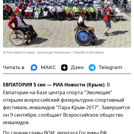
© РИА Новости Крым . Александр Полегенько
Перейти в фотобанк
Читать в
МАКС
Дзен
Telegram
ЕВПАТОРИЯ 5 сен — РИА Новости (Крым)
. В
Евпатории на базе центра спорта "Эволюция"
открыли всероссийский физкультурно-спортивный
фестиваль инвалидов "Пара-Крым-2017". Завершится
он 9 сентября, сообщает Всероссийское общество
инвалидов.
По словам главы ВОИ, депутата Госдумы РФ,