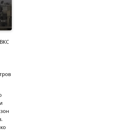
 ВКС
етров
ю
и
изон
.
ько