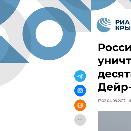
Росси
унич
десят
Дейр-
17:02 04.09.2017
(об