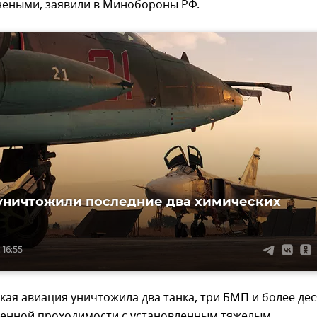
неными, заявили в Минобороны РФ.
уничтожили последние два химических
 16:55
кая авиация уничтожила два танка, три БМП и более де
нной проходимости с установленным тяжелым