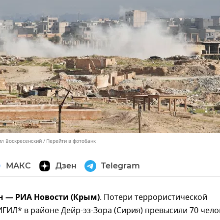
ил Воскресенский
Перейти в фотобанк
МАКС
Дзен
Telegram
н — РИА Новости (Крым)
. Потери террористической
ГИЛ* в районе Дейр-эз-Зора (Сирия) превысили 70 чело