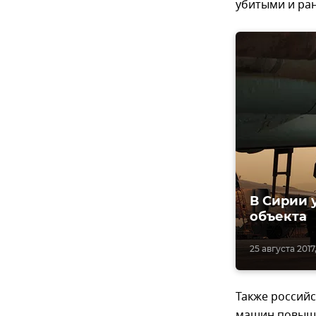
убитыми и ра
В Сирии 
объекта
25 августа 2017,
Также российс
машин повыше