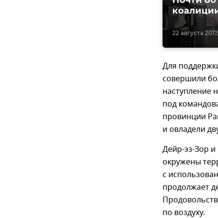
Почти 80
коалиции
22 августа 2017,
Для поддержки
совершили бол
наступление н
под командова
провинции Рак
и овладели д
Дейр-эз-Зор и
окружены терр
с использова
продолжает де
Продовольств
по воздуху.