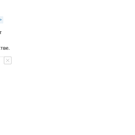
>
т
тве.