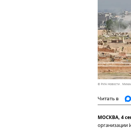
© РИА Новости . Миха
Читать в
МОСКВА, 4 се
организации И