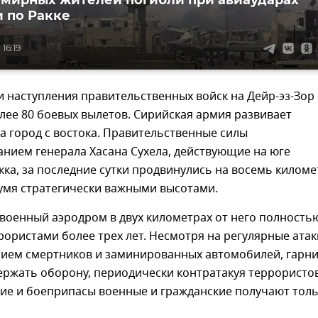
 мирных жителей погибли при авиаударах
 по Ракке
 16:19
 наступления правительственных войск на Дейр-эз-Зор
ее 80 боевых вылетов. Сирийская армия развивает
а город с востока. Правительственные силы
нием генерала Хасана Сухела, действующие на юге
ка, за последние сутки продвинулись на восемь килом
вумя стратегически важными высотами.
 военный аэродром в двух километрах от него полность
ористами более трех лет. Несмотря на регулярные атак
нием смертников и заминированных автомобилей, гарн
ржать оборону, периодически контратакуя террористов
ие и боеприпасы военные и гражданские получают тол