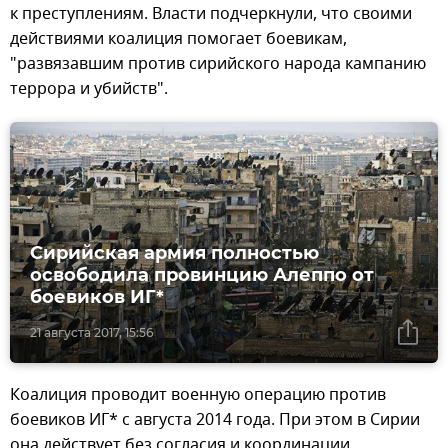
к преступлениям. Власти подчеркнули, что своими
действиями коалиция помогает боевикам,
"развязавшим против сирийского народа кампанию
террора и убийств".
Сирийская армия полностью
освободила провинцию Алеппо от
боевиков ИГ*
21 августа 2017, 15:56
Коалиция проводит военную операцию против
боевиков ИГ* с августа 2014 года. При этом в Сирии
она действует без согласия и координации