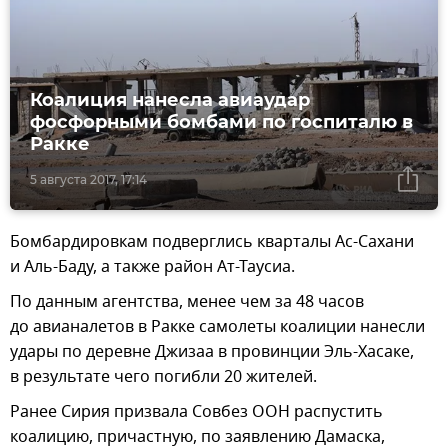
Коалиция нанесла авиаудар
фосфорными бомбами по госпиталю в
Ракке
5 августа 2017, 17:14
Бомбардировкам подверглись кварталы Ас-Сахани
и Аль-Баду, а также район Ат-Таусиа.
По данным агентства, менее чем за 48 часов
до авианалетов в Ракке самолеты коалиции нанесли
удары по деревне Джизаа в провинции Эль-Хасаке,
в результате чего погибли 20 жителей.
Ранее Сирия призвала Совбез ООН распустить
коалицию, причастную, по заявлению Дамаска,