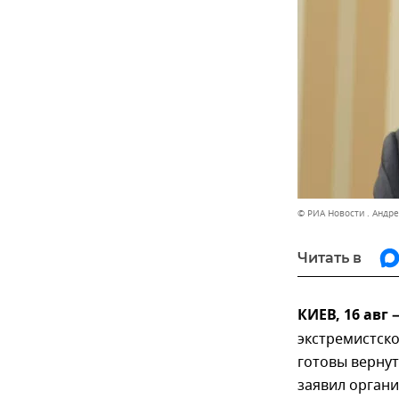
© РИА Новости . Андр
Читать в
КИЕВ, 16 авг
экстремистск
готовы верну
заявил орган