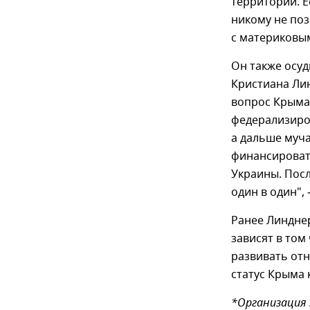
территории. Е
никому не поз
с материковым
Он также осу
Кристиана Ли
вопрос Крыма.
федерализиров
а дальше муча
финансироват
Украины. Посл
один в один",
Ранее Линднер
зависят в том
развивать от
статус Крыма 
*Организация 