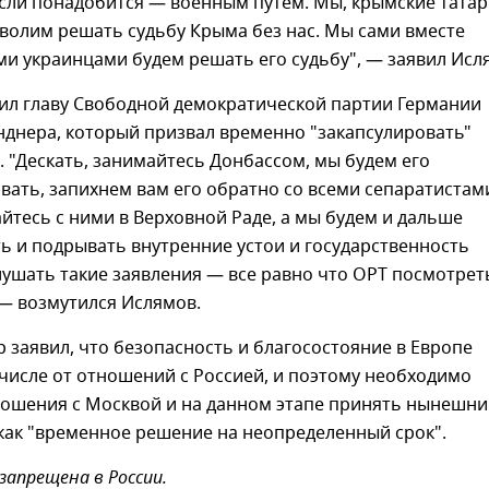
сли понадобится — военным путем. Мы, крымские татар
волим решать судьбу Крыма без нас. Мы сами вместе
и украинцами будем решать его судьбу", — заявил Исл
дил главу Свободной демократической партии Германии
нднера, который призвал временно "закапсулировать"
 "Дескать, занимайтесь Донбассом, мы будем его
ать, запихнем вам его обратно со всеми сепаратистам
йтесь с ними в Верховной Раде, а мы будем и дальше
ь и подрывать внутренние устои и государственность
ушать такие заявления — все равно что ОРТ посмотрет
 — возмутился Ислямов.
 заявил, что безопасность и благосостояние в Европе
 числе от отношений с Россией, и поэтому необходимо
ношения с Москвой и на данном этапе принять нынешн
как "временное решение на неопределенный срок".
запрещена в России.