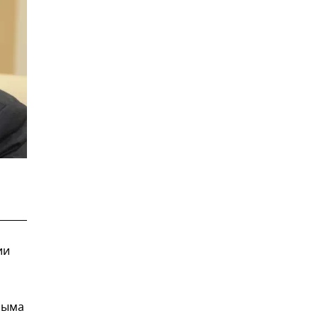
ии
рыма