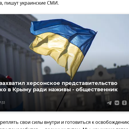
в, пишут украинские СМИ.
захватил херсонское представительство
о в Крыму ради наживы - общественник
:51
реплять свои силы внутри и готовиться к освобождени