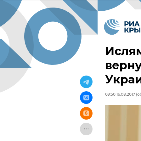
Исля
верну
Укра
09:50 16.08.2017
(об