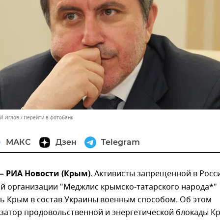
ей Иглов
Перейти в фотобанк
МАКС
Дзен
Telegram
 — РИА Новости (Крым)
. Активисты запрещенной в Росс
ой организации "Меджлис крымско-татарского народа*"
ть Крым в состав Украины военным способом. Об этом
изатор продовольственной и энергетической блокады К