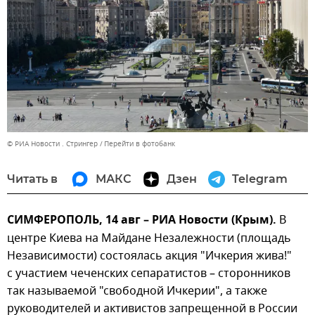
© РИА Новости . Стрингер
Перейти в фотобанк
Читать в
МАКС
Дзен
Telegram
СИМФЕРОПОЛЬ, 14 авг – РИА Новости (Крым).
В
центре Киева на Майдане Незалежности (площадь
Независимости) состоялась акция "Ичкерия жива!"
с участием чеченских сепаратистов – сторонников
так называемой "свободной Ичкерии", а также
руководителей и активистов запрещенной в России