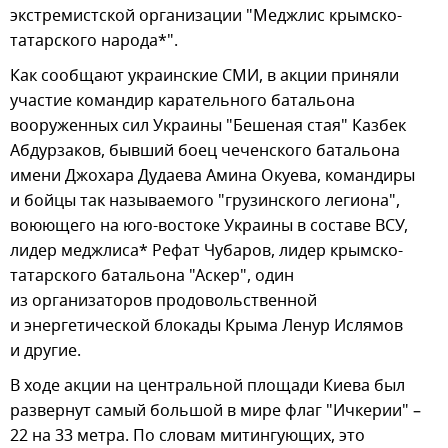
экстремистской организации "Меджлис крымско-
татарского народа*".
Как сообщают украинские СМИ, в акции приняли
участие командир карательного батальона
вооруженных сил Украины "Бешеная стая" Казбек
Абдурзаков, бывший боец чеченского батальона
имени Джохара Дудаева Амина Окуева, командиры
и бойцы так называемого "грузинского легиона",
воюющего на юго-востоке Украины в составе ВСУ,
лидер меджлиса* Рефат Чубаров, лидер крымско-
татарского батальона "Аскер", один
из организаторов продовольственной
и энергетической блокады Крыма Ленур Ислямов
и другие.
В ходе акции на центральной площади Киева был
развернут самый большой в мире флаг "Ичкерии" –
22 на 33 метра. По словам митингующих, это