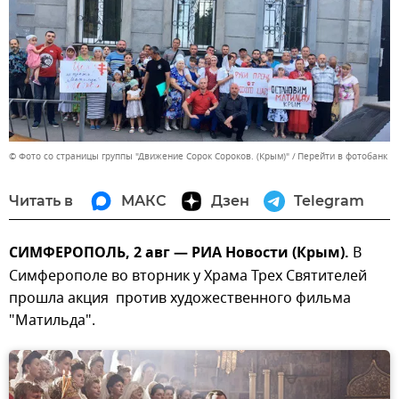
© Фото со страницы группы "Движение Сорок Сороков. (Крым)"
Перейти в фотобанк
Читать в
МАКС
Дзен
Telegram
СИМФЕРОПОЛЬ, 2 авг — РИА Новости (Крым).
В
Симферополе во вторник у Храма Трех Святителей
прошла акция против художественного фильма
"Матильда".