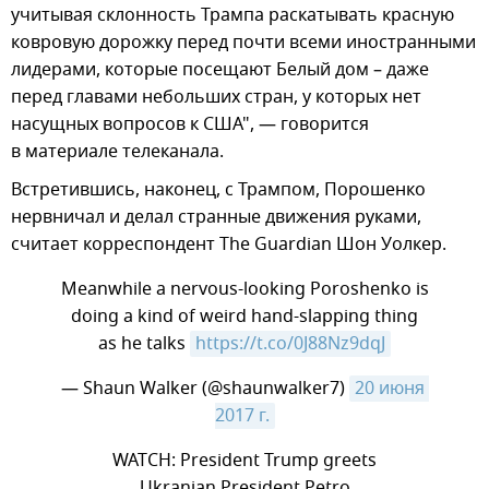
учитывая склонность Трампа раскатывать красную
ковровую дорожку перед почти всеми иностранными
лидерами, которые посещают Белый дом – даже
перед главами небольших стран, у которых нет
насущных вопросов к США", — говорится
в материале телеканала.
Встретившись, наконец, с Трампом, Порошенко
нервничал и делал странные движения руками,
считает корреспондент The Guardian Шон Уолкер.
Meanwhile a nervous-looking Poroshenko is
doing a kind of weird hand-slapping thing
as he talks
https://t.co/0J88Nz9dqJ
— Shaun Walker (@shaunwalker7)
20 июня 
2017 г.
WATCH: President Trump greets
Ukranian President Petro