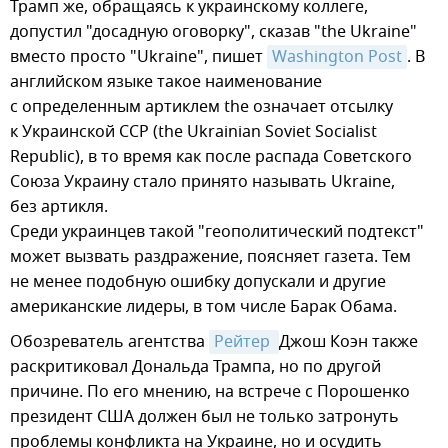
Трамп же, обращаясь к украинскому коллеге,
допустил "досадную оговорку", сказав "the Ukraine"
вместо просто "Ukraine", пишет
Washington Post
. В
английском языке такое наименование
с определенным артиклем the означает отсылку
к Украинской ССР (the Ukrainian Soviet Socialist
Republic), в то время как после распада Советского
Союза Украину стало принято называть Ukraine,
без артикля.
Среди украинцев такой "геополитический подтекст"
может вызвать раздражение, поясняет газета. Тем
не менее подобную ошибку допускали и другие
американские лидеры, в том числе Барак Обама.
Обозреватель агентства
Рейтер 
Джош Коэн также
раскритиковал Дональда Трампа, но по другой
причине. По его мнению, на встрече с Порошенко
президент США должен был не только затронуть
проблемы конфликта на Украине, но и осудить