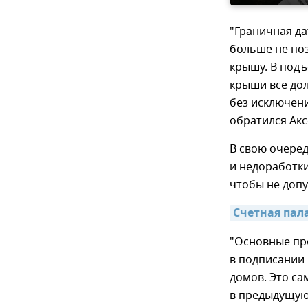
"Граничная да
больше не поз
крышу. В подъ
крыши все до
без исключени
обратился Акс
В свою очеред
и недоработки
чтобы не допу
Счетная пал
"Основные пр
в подписании
домов. Это са
в предыдущую