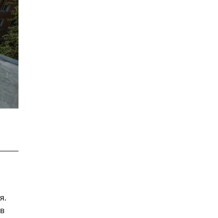
я.
ов