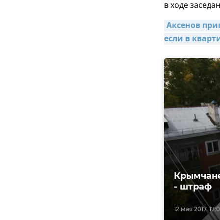
в ходе заседа
Аксенов при
если в кварт
Крымчане
- штраф
12 мая 2017, 17: