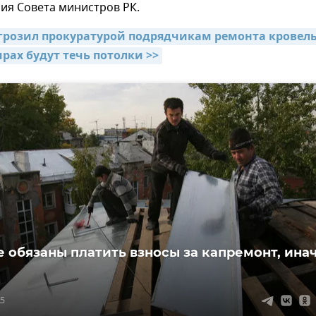
ния Совета министров РК.
грозил прокуратурой подрядчикам ремонта кровель,
ирах будут течь потолки >>
 обязаны платить взносы за капремонт, ина
05