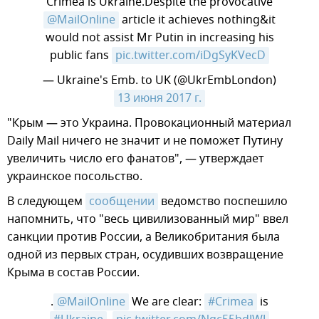
Crimea is Ukraine.Despite the provocative
@MailOnline
article it achieves nothing&it
would not assist Mr Putin in increasing his
public fans
pic.twitter.com/iDgSyKVecD
— Ukraine's Emb. to UK (@UkrEmbLondon)
13 июня 2017 г.
​​"Крым — это Украина. Провокационный материал
Daily Mail ничего не значит и не поможет Путину
увеличить число его фанатов", — утверждает
украинское посольство.
В следующем
сообщении
ведомство поспешило
напомнить, что "весь цивилизованный мир" ввел
санкции против России, а Великобритания была
одной из первых стран, осудивших возвращение
Крыма в состав России.
.
@MailOnline
We are clear:
#Crimea
is