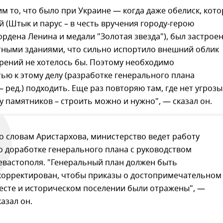
м то, что было при Украине — когда даже обелиск, кот
 (Штык и парус – в честь вручения городу-герою
рдена Ленина и медали "Золотая звезда"), был застрое
отными зданиями, что сильно испортило внешний облик
рений не хотелось бы. Поэтому необходимо
ью к этому делу (разработке генерального плана
 ред.) подходить. Еще раз повторяю там, где нет угрозы
 памятников – строить можно и нужно", — сказал он.
о словам Аристархова, министерство ведет работу
о доработке генерального плана с руководством
евастополя. "Генеральный план должен быть
корректирован, чтобы приказы о достопримечательном
есте и историческом поселении были отражены", —
казал он.