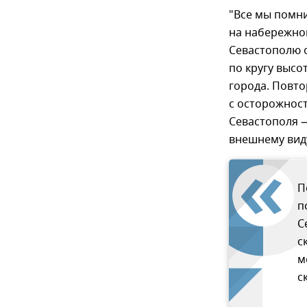
"Все мы помни
на набережной
Севастополю о
по кругу выс
города. Повто
с осторожност
Севастополя —
внешнему виду
П
п
С
с
м
с