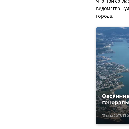
что при согла
ведомство бу
города.
Овсянник
генераль
15 мая 2017, 15: