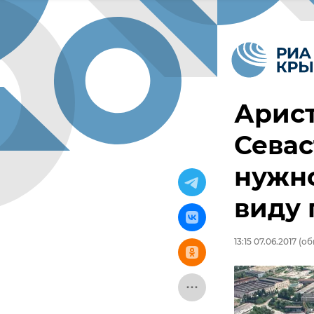
Арист
Севас
нужно
виду 
13:15 07.06.2017
(обн