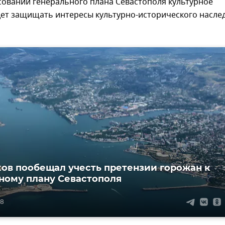
совании генерального плана Севастополя культурное
дет защищать интересы культурно-исторического насле
ов пообещал учесть претензии горожан к
ному плану Севастополя
08