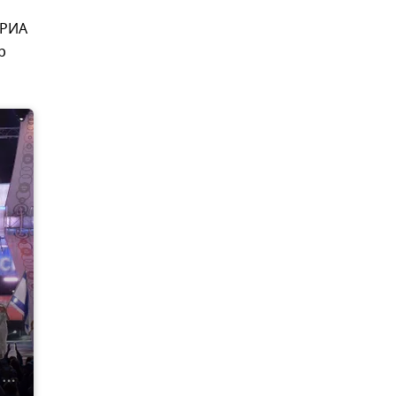
 РИА
р