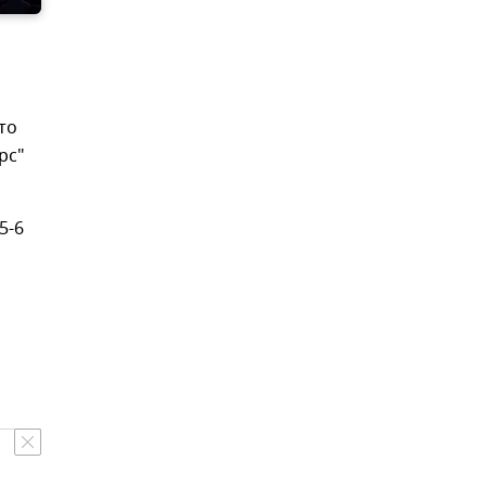
то
рс"
5-6