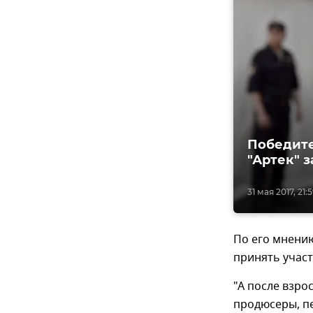
Победите
"Артек" 
31 мая 2017, 21:
По его мнению
принять участ
"А после взро
продюсеры, пе