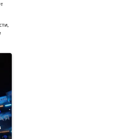
ет
сти,
е
з