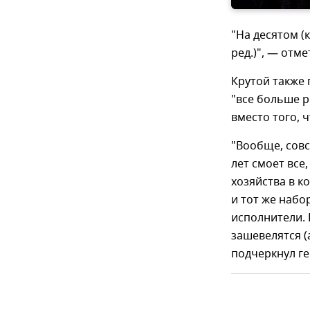
"На десятом (
ред.)", — отме
Крутой также 
"все больше р
вместо того, 
"Вообще, совс
лет смоет все
хозяйства в к
и тот же набо
исполнители. 
зашевелятся (
подчеркнул г