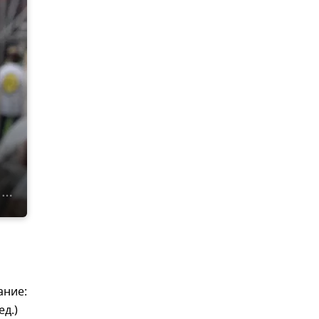
ание:
ед.)