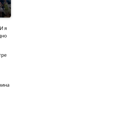
И я
дно
тре
рина