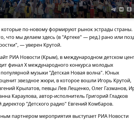
31
, которые по-новому формируют рынок эстрады страны. 
о, что мы делаем здесь (в "Артеке" — ред.) рано или поз
 ростки", — уверен Крутой.
айт РИА Новости (Крым), в международном детском цен
одит финал Х международного конкурса молодых
 популярной музыки "Детская Новая волна". Юных
оценит звездное жюри, в которое вошли Игорь Крутой,
гений Крылатов, певцы Лев Лещенко, Олег Газманов, И
нна Караулова, автор-исполнитель Григорий Гладков
 директор "Детского радио" Евгений Комбаров.
ым партнером мероприятия выступает РИА Новости