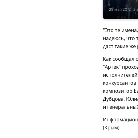
29 мая 2017, 13:
"Это те имена
надеюсь, что т
даст такие же
Как сообщал с
"Артек" прох
исполнителей
конкурсантов 
композитор Ев
Дубцова, Юлиа
и генеральный
Информационн
(Крым).