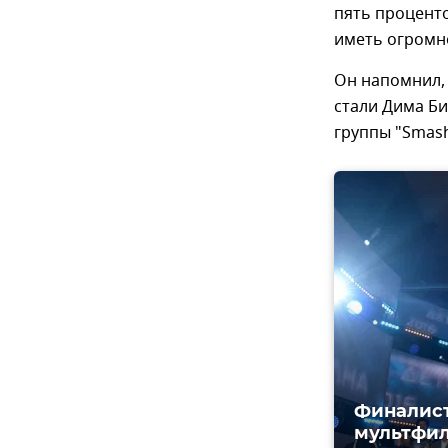
пять проценто
иметь огромно
Он напомнил, 
стали Дима Би
группы "Smash
Финалист
мультфил