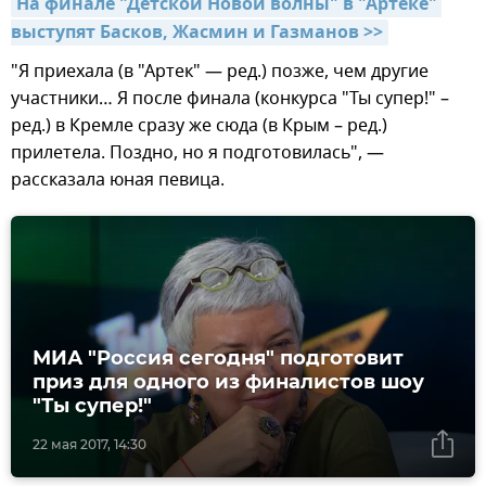
На финале "Детской Новой волны" в "Артеке" 
выступят Басков, Жасмин и Газманов >>
"Я приехала (в "Артек" — ред.) позже, чем другие
участники… Я после финала (конкурса "Ты супер!" –
ред.) в Кремле сразу же сюда (в Крым – ред.)
прилетела. Поздно, но я подготовилась", —
рассказала юная певица.
МИА "Россия сегодня" подготовит
приз для одного из финалистов шоу
"Ты супер!"
22 мая 2017, 14:30