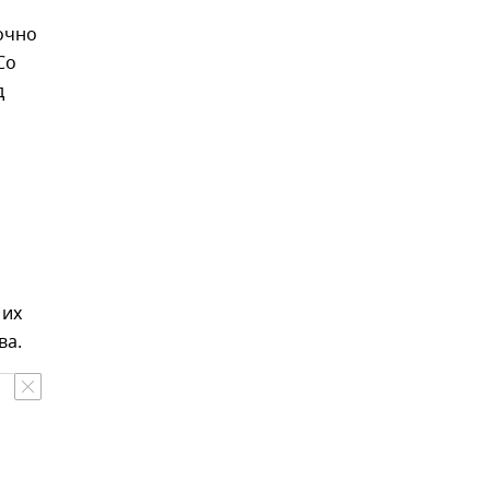
точно
Со
д
 их
ва.