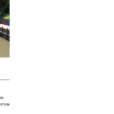
ем
 этом