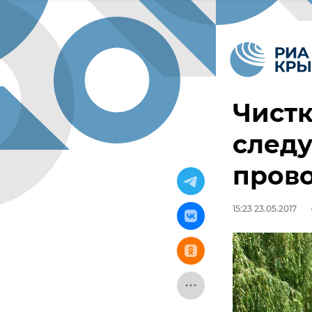
Чистк
следу
прово
15:23 23.05.2017