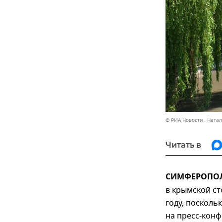
© РИА Новости . Ната
Читать в
СИМФЕРОПОЛЬ,
в крымской ст
году, посколь
на пресс-кон