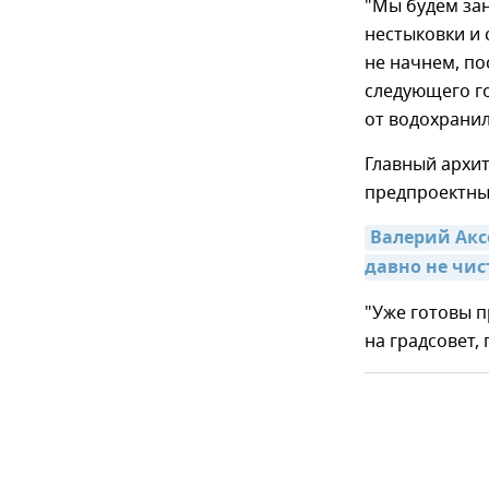
"Мы будем зан
нестыковки и 
не начнем, по
следующего го
от водохранил
Главный архи
предпроектны
Валерий Аксе
давно не чис
"Уже готовы 
на градсовет,