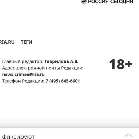
RIA.RU
ТЕГИ
18+
Главный редактор:
Гаврилова А.В.
Адрес электронной почты Редакции:
news.crimea@ria.ru
Телефон Редакции:
7 (495) 645-6601
а фиксируют
В Крыму работа
05:58