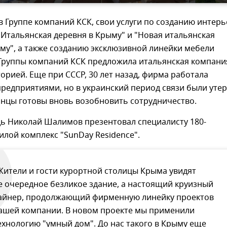
в Группе компаний КСК, свои услуги по созданию интер
"Итальянская деревня в Крыму" и "Новая итальянская
му", а также созданию эксклюзивной линейки мебели
 Группы компаний КСК предложила итальянская компани
орией. Еще при СССР, 30 лет назад, фирма работала
редприятиями, но в украинский период связи были уте
янцы готовы вновь возобновить сотрудничество.
дь Николай Шалимов презентовал специалисту 180-
лой комплекс "SunDay Residence".
Жители и гости курортной столицы Крыма увидят
е очередное безликое здание, а настоящий круизный
айнер, продолжающий фирменную линейку проектов
ашей компании. В новом проекте мы применили
ехнологию "умный дом". До нас такого в Крыму еще