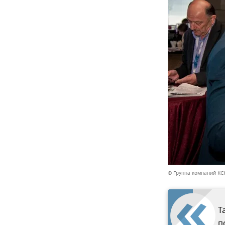
© Группа компаний КС
Т
п