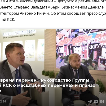
нами итальянской делегации – депутатом региональног
 Венето Стефано Вальдегамбери, бизнесменом Даниэле
итектором Антонио Риччи. Об этом сообщает пресс-слу
ний КСК.
 время перемен": Руководство Группы
 КСК о масштабных переменах и планах
и
12:24