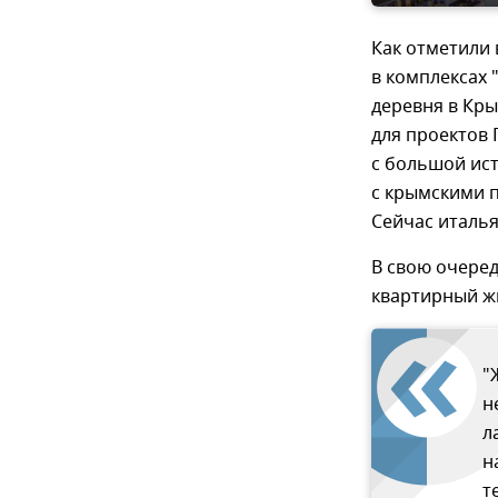
Как отметили 
в комплексах 
деревня в Кры
для проектов
с большой ист
с крымскими п
Сейчас италь
В свою очере
квартирный жи
"
н
л
н
т