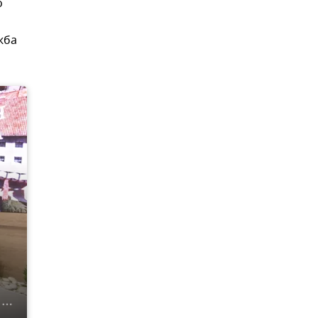
о
жба