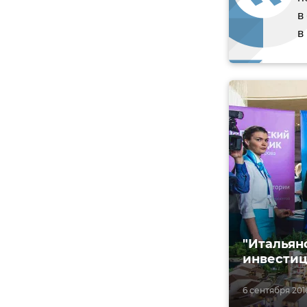
в
в
"Итальян
инвестиц
6 сентября 2016