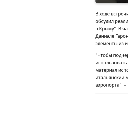
В ходе встре
обсудил реал
в Крыму". В ч
Даниэле Гаро
элементы из 
"Чтобы подчер
использовать 
материал испо
итальянский 
аэропорта", –