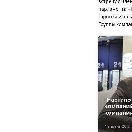
встречу с чле
парламента –
Гаронзи и арх
Группы компа
"Настало
компаний
компани
4 апреля 2017, 