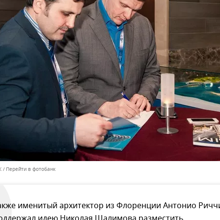
К
Перейти в фотобанк
акже именитый архитектор из Флоренции Антонио Ричч
оддержал идею Николая Шалимова разместить