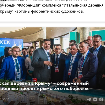
 очереди "Флоренция" комплекса "Итальянская деревня
 Крыму" картины флорентийских художников.
ская деревня в Крыму" – современный
ионный проект крымского побережья
, 10:34