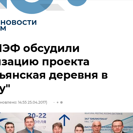
МЭФ обсудили
изацию проекта
ьянская деревня в
у"
новлено: 14:55 25.04.2017)