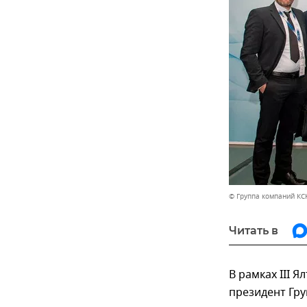
© Группа компаний КС
Читать в
В рамках III 
президент Гр