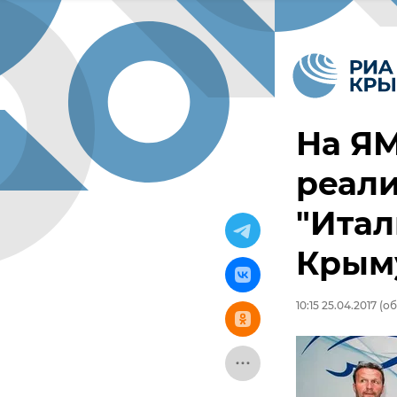
На Я
реал
"Итал
Крым
10:15 25.04.2017
(об