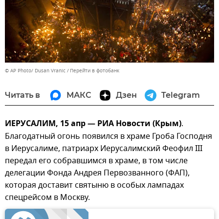
© AP Photo/ Dusan Vranic
Перейти в фотобанк
Читать в
МАКС
Дзен
Telegram
ИЕРУСАЛИМ, 15 апр — РИА Новости (Крым)
.
Благодатный огонь появился в храме Гроба Господня
в Иерусалиме, патриарх Иерусалимский Феофил III
передал его собравшимся в храме, в том числе
делегации Фонда Андрея Первозванного (ФАП),
которая доставит святыню в особых лампадах
спецрейсом в Москву.