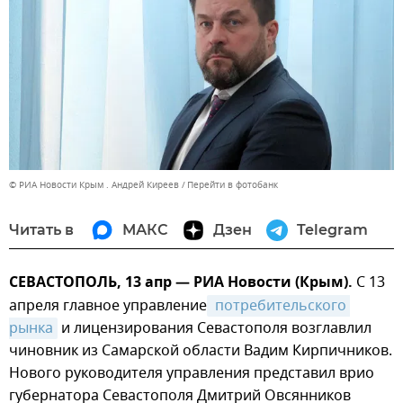
© РИА Новости Крым . Андрей Киреев
Перейти в фотобанк
Читать в
МАКС
Дзен
Telegram
СЕВАСТОПОЛЬ, 13 апр — РИА Новости (Крым).
С 13
апреля главное управление
 потребительского 
рынка
и лицензирования Севастополя возглавлил
чиновник из Самарской области Вадим Кирпичников.
Нового руководителя управления представил врио
губернатора Севастополя Дмитрий Овсянников