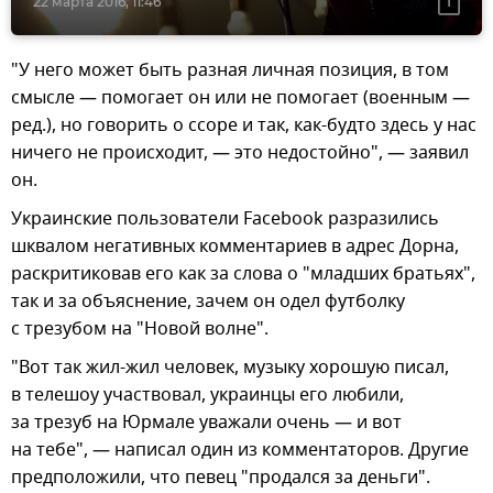
22 марта 2016, 11:46
"У него может быть разная личная позиция, в том
смысле — помогает он или не помогает (военным —
ред.), но говорить о ссоре и так, как-будто здесь у нас
ничего не происходит, — это недостойно", — заявил
он.
Украинские пользователи Facebook разразились
шквалом негативных комментариев в адрес Дорна,
раскритиковав его как за слова о "младших братьях",
так и за объяснение, зачем он одел футболку
с трезубом на "Новой волне".
"Вот так жил-жил человек, музыку хорошую писал,
в телешоу участвовал, украинцы его любили,
за трезуб на Юрмале уважали очень — и вот
на тебе", — написал один из комментаторов. Другие
предположили, что певец "продался за деньги".