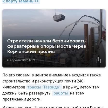
к порту Тамань >>
Строители начали бетонировать
фарватерные опоры моста через
Керченский пролив
6 апреля 2017, 12:19
По его словам, в центре внимание находится также
строительство и реконструкция почти 240
километров
трассы "Таврида"
в Крыму, летом там
должны быть развернуты
работы 
на всем
протяжении дороги.
В свою очередь Путин отметил, что работы в Крыму