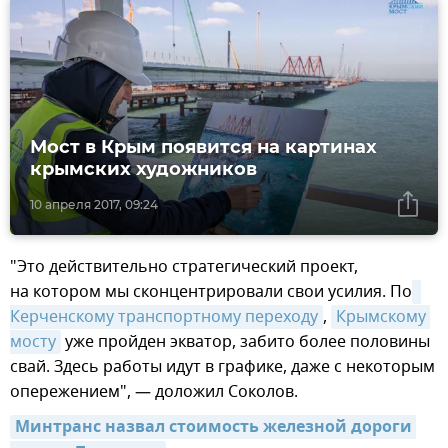
Мост в Крым появится на картинах
крымских художников
10 апреля 2017, 09:24
"Это действительно стратегический проект,
на котором мы сконцентрировали свои усилия. По
Керченскому транспортному переходу
,
Крымскому 
мосту
уже пройден экватор, забито более половины
свай. Здесь работы идут в графике, даже с некоторым
опережением", — доложил Соколов.
Минтранс назвал стоимость железной дороги 