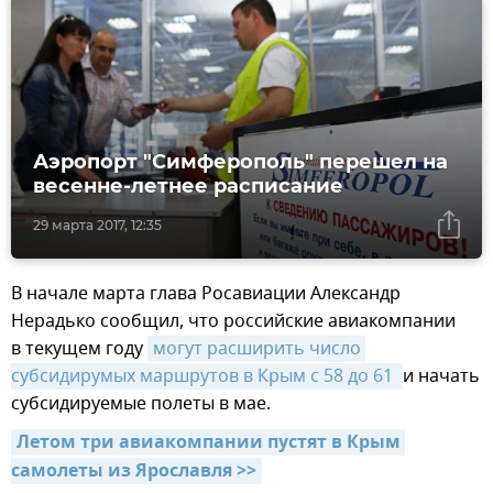
Аэропорт "Симферополь" перешел на
весенне-летнее расписание
29 марта 2017, 12:35
В начале марта глава Росавиации Александр
Нерадько сообщил, что российские авиакомпании
в текущем году
могут расширить число 
субсидирумых маршрутов в Крым с 58 до 61 
и начать
субсидируемые полеты в мае.
Летом три авиакомпании пустят в Крым 
самолеты из Ярославля >>