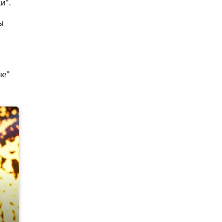
и".
ы
ые"