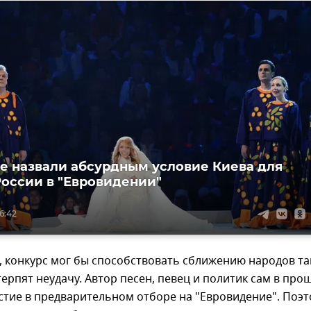
е назвали абсурдным условие Киева для
России в "Евровидении"
16:42
, конкурс мог бы способствовать сближению народов та
терпят неудачу. Автор песен, певец и политик сам в пр
стие в предварительном отборе на "Евровидение". Поэ