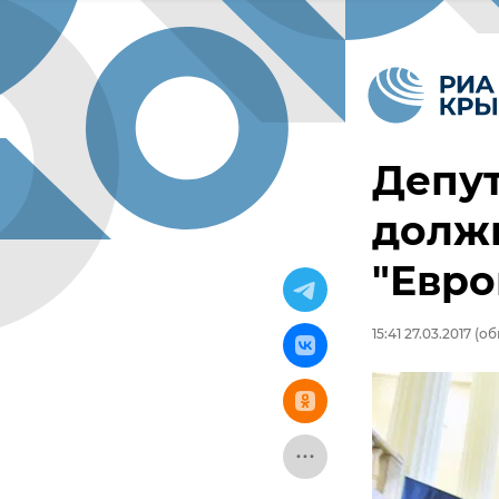
Депут
долж
"Евро
15:41 27.03.2017
(обн