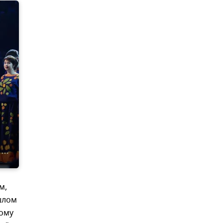
м,
ошлом
тому