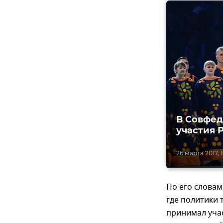
В Совфед
участия 
26 марта 2017, 
По его словам
где политики 
принимал уча