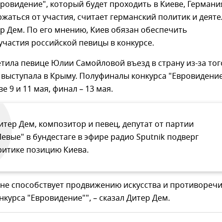
вровидение", который будет проходить в Киеве, Германи
жаться от участия, считает германский политик и деяте
р Дем. По его мнению, Киев обязан обеспечить
частия российской певицы в конкурсе.
тила певице Юлии Самойловой въезд в страну из-за тог
 выступала в Крыму. Полуфиналы конкурса "Евровидени
е 9 и 11 мая, финал – 13 мая.
итер Дем, композитор и певец, депутат от партии
Левые" в бундестаге в эфире радио Sputnik подверг
ритике позицию Киева.
 не способствует продвижению искусства и противореч
нкурса "Евровидение"", – сказал Дитер Дем.