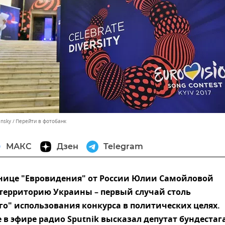
insky
Перейти в фотобанк
МАКС
Дзен
Telegram
тнице "Евровидения" от России Юлии Самойловой
территорию Украины – первый случай столь
о" использования конкурса в политических целях.
 в эфире радио Sputnik высказал депутат бундестаг