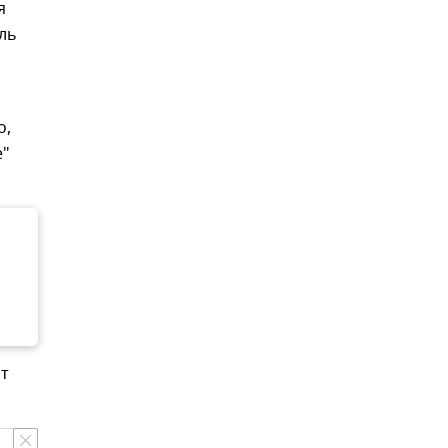
я
ль
о,
е"
ит