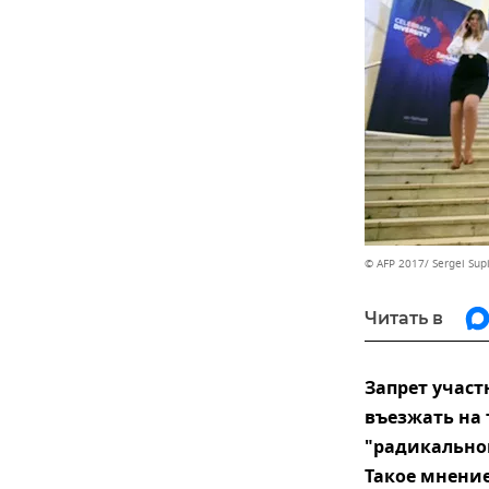
© AFP 2017/ Sergei Sup
Читать в
Запрет учас
въезжать на 
"радикальног
Такое мнение