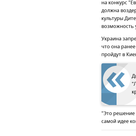
на конкурс "Е
должна воздер
культуры Дите
возможность у
Украина запре
что она ранее
пройдут в Киев
Д
"
к
"Это решение
самой идее ко