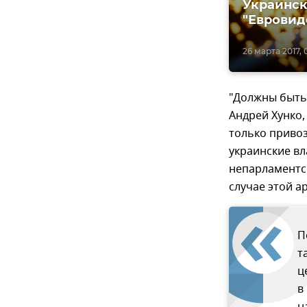
Украинск
"Евровид
26 марта 2017, 
"Должны быть,
Андрей Хунко,
только привоз
украинские вл
непарламентск
случае этой а
П
т
ц
в
н