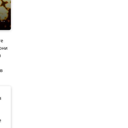
ге
 они
м
 в
в
е