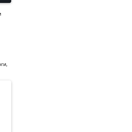
и
ги,