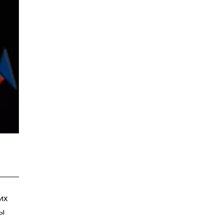
их
ны