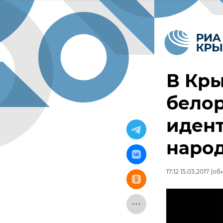
В Кры
белор
идент
наро
17:12 15.03.2017
(обн