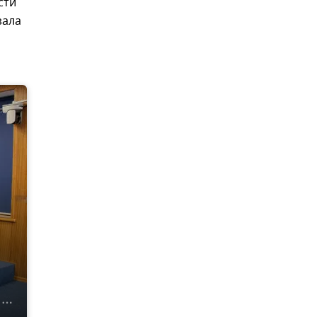
сти
зала