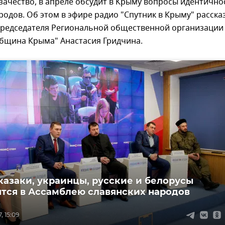
зачество, в апреле обсудит в Крыму вопросы идентично
родов. Об этом в эфире радио "Спутник в Крыму" расска
председателя Региональной общественной организации
община Крыма" Анастасия Гридчина.
казаки, украинцы, русские и белорусы
тся в Ассамблею славянских народов
, 15:09