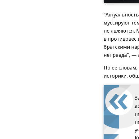
"Актуальность
муссируют тем
не являются. 
в противовес 
братскими нар
неправда", — 
По ее словам,
историки, общ
З
а
п
п
у
К