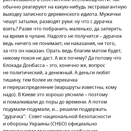
обычно реагируют на какую-нибудь экстравагантную
выходку записного деревенского идиота. Мужички
чешут затылки, разводят руки: ну что с дурачка
взять? Разве что побранить маленько, да запереть
на время в чулане. Надолго не получится – дурачок
ведь ничего не понимает, ни наказания, ни того,
за что он наказан. Орать ведь благим матом будет,
никому покоя не даст. А все почему? Да потому что
блокада Донбасса – это, конечно же, вопрос
не политический, а денежный. А деньги любят
тишину, тем более их перекачка
и перераспределение (маршруты известны, кому
надо). В Киеве это хорошо уяснили – поэтому
и помалкивали до поры до времени. А потом
подумали-подумали, и… решили поддержать
"дурачка": Совет национальной безопасности
и обороны Украины (СНБО) официально