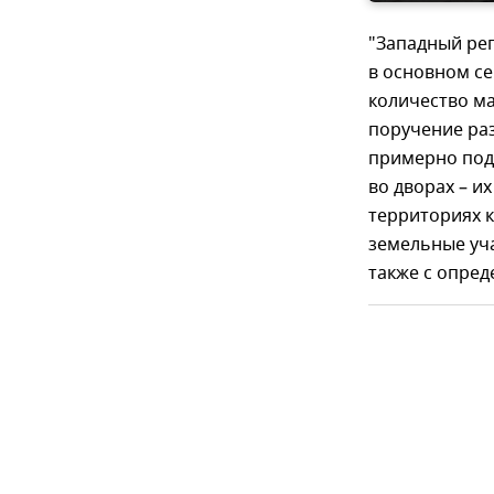
"Западный ре
в основном се
количество ма
поручение ра
примерно подс
во дворах – и
территориях 
земельные уч
также с опре