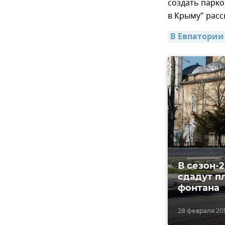
создать парко
в Крыму" расс
В Евпатории
В сезон-
сдадут п
фонтана
28 февраля 201