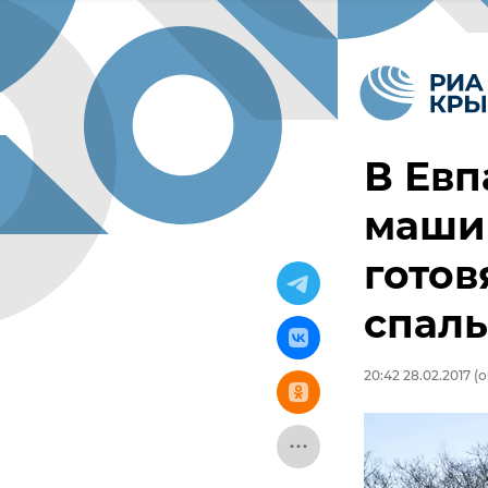
В Евп
машин
готов
спал
20:42 28.02.2017
(о