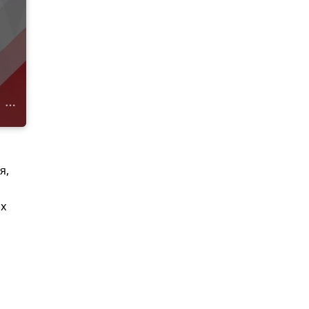
я,
их