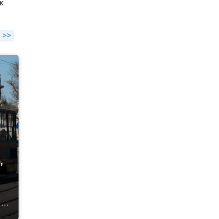
к
 >>
,