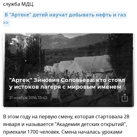
служба МДЦ.
В "Артеке" детей научат добывать нефть и газ 
>>
"Артек" Зиновия Соловьева: кто стоял
у истоков лагеря с мировым именем
21 ноября 2016, 13:43
В этом году на первую смену, которая стартовала 28
января и называется "Академия детских открытий",
приехали 1700 человек. Смена началась уроками