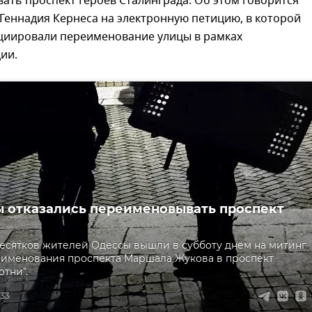
ть проспект Героев Сталинграда. Об этом говорится
 Геннадия Кернеса на электронную петицию, в которой
циировали переименование улицы в рамках
ии.
 отказались переименовывать проспект
есятков жителей Одессы вышли в субботу днем на митинг
именования проспекта Маршала Жукова в проспект
отни".
:33