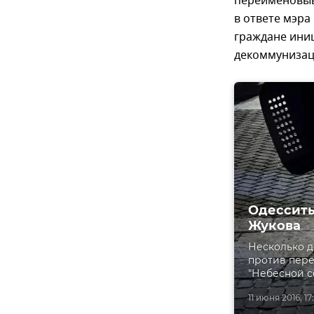
переименовыва
в ответе мэра
граждане ини
декоммунизац
Одесситы
Жукова
Несколько д
против пере
"Небесной с
11 июня 2016, 17