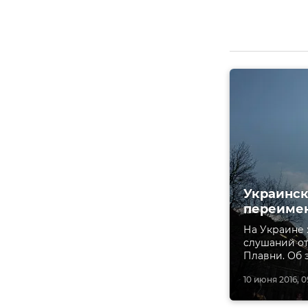
Украинск
переимен
На Украине
слушаний о
Плавни. Об 
10 июня 2016, 0