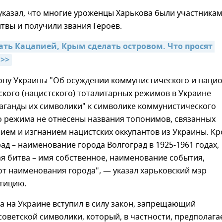
указал, что многие уроженцы Харькова были участника
твы и получили звания Героев.
ать Кацапией, Крым сделать островом. Что просят 
>>
ону Украины "Об осуждении коммунистического и нацио
кого (нацистского) тоталитарных режимов в Украине
аганды их символики" к символике коммунистического
о режима не отнесены названия топонимов, связанных
ием и изгнанием нацистских оккупантов из Украины. К
рад – наименование города Волгоград в 1925-1961 годах,
я битва – имя собственное, наименование события,
т наименования города", — указал харьковский мэр
етицию.
да на Украине вступил в силу закон, запрещающий
советской символики, который, в частности, предполага