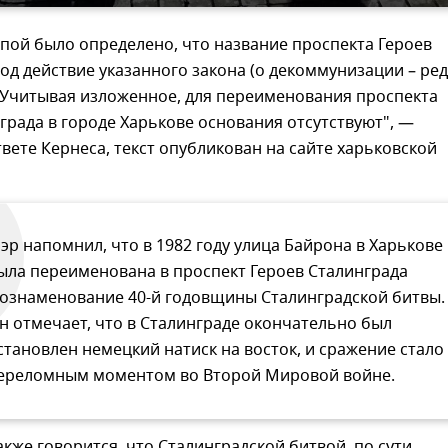
пой было определено, что название проспекта Героев
од действие указанного закона (о декоммунизации – ред
 Учитывая изложенное, для переименования проспекта
града в городе Харькове основания отсутствуют", —
твете Кернеса, текст опубликован на сайте харьковской
эр напомнил, что в 1982 году улица Байрона в Харькове
ыла переименована в проспект Героев Сталинграда
 ознаменование 40-й годовщины Сталинградской битвы.
н отмечает, что в Сталинграде окончательно был
становлен немецкий натиск на восток, и сражение стало
ереломным моментом во Второй Мировой войне.
акже говорится, что Сталинградской битвой, по сути,