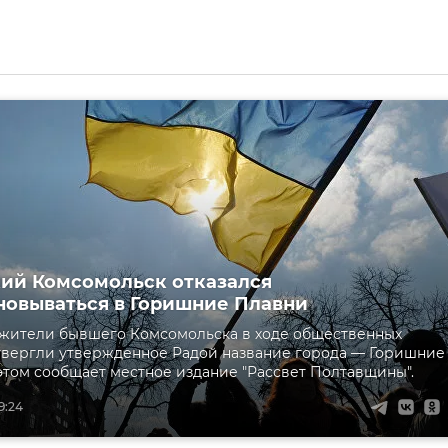
ий Комсомольск отказался
овываться в Горишние Плавни
 жители бывшего Комсомольска в ходе общественных
твергли утвержденное Радой название города — Горишние
этом сообщает местное издание "Рассвет Полтавщины".
9:24