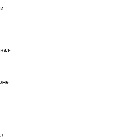
ми
нал-
роме
ет