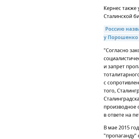
Кернес также 
Сталинской би
Россию назв
у Порошенко 
"Согласно зак
социалистичес
и запрет проп
тоталитарног
с сопротивлен
того, Сталинг
Сталинградска
производное о
в ответе на п
В мае 2015 го
"пропаганду" 