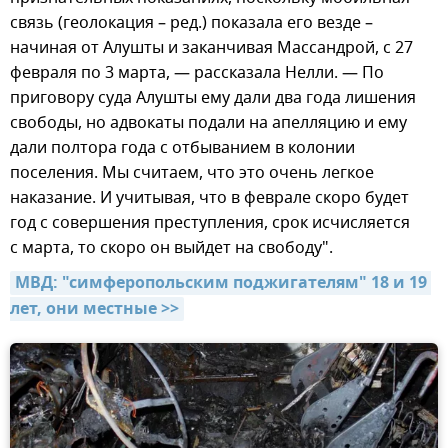
связь (геолокация – ред.) показала его везде –
начиная от Алушты и заканчивая Массандрой, с 27
февраля по 3 марта, — рассказала Нелли. — По
приговору суда Алушты ему дали два года лишения
свободы, но адвокаты подали на апелляцию и ему
дали полтора года с отбыванием в колонии
поселения. Мы считаем, что это очень легкое
наказание. И учитывая, что в феврале скоро будет
год с совершения преступления, срок исчисляется
с марта, то скоро он выйдет на свободу".
МВД: "симферопольским поджигателям" 18 и 19 
лет, они местные >>