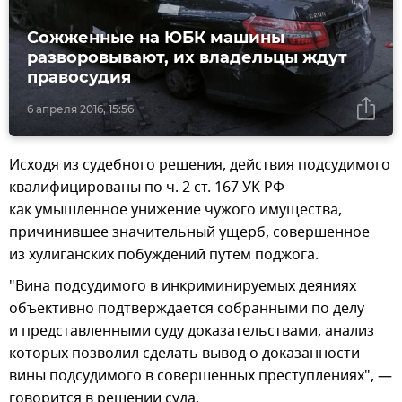
Сожженные на ЮБК машины
разворовывают, их владельцы ждут
правосудия
6 апреля 2016, 15:56
Исходя из судебного решения, действия подсудимого
квалифицированы по ч. 2 ст. 167 УК РФ
как умышленное унижение чужого имущества,
причинившее значительный ущерб, совершенное
из хулиганских побуждений путем поджога.
"Вина подсудимого в инкриминируемых деяниях
объективно подтверждается собранными по делу
и представленными суду доказательствами, анализ
которых позволил сделать вывод о доказанности
вины подсудимого в совершенных преступлениях", —
говорится в решении суда.