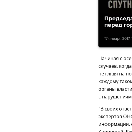
Председа
перед го
17 января 2017, 
Начиная с осе
случаев, когд
не глядя на по
каждому тако
органы власти
с нарушениям
"В своих отве
экспертов ОНФ
информации, с
Кировской, Ку