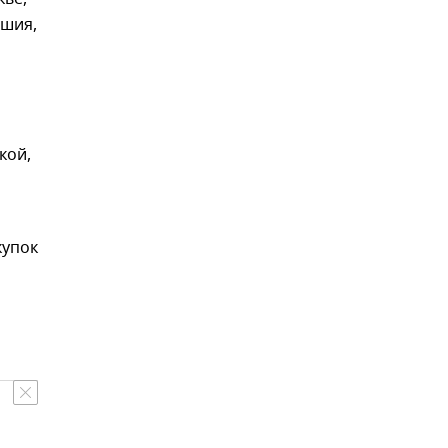
ашия,
кой,
купок