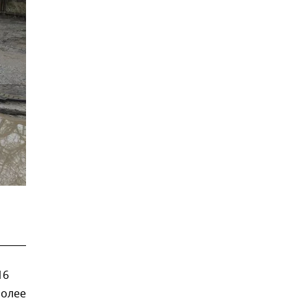
16
более