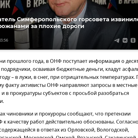
тель Симферопольского горсовета извинил
рожанами за плохие дороги
13:56
ни прошлого года, в ОНФ поступает информация о деся
а подрядчики, осваивая бюджетные деньги, кладут асфаль
году – в лужи, в снег, при отрицательных температурах. 
му факту активисты ОНФ направляют запросы в местные
 и в прокуратуры субъектов с просьбой разобраться
и.
тах чиновники и прокуроры сообщают, что претензии
 к качеству работ действительно обоснованы. Согласн
одержащейся в ответах из Орловской, Вологодской,
рганской, Московской, Омской, Рязанской, Сахалинской