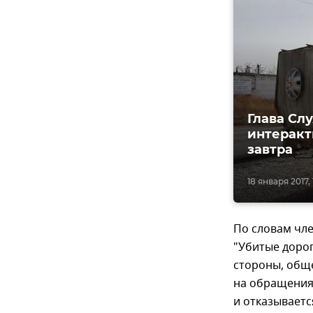
Глава Сл
интеракт
завтра
18 января 2017, 
По словам чл
"Убитые дорог
стороны, обще
на обращения 
и отказывает