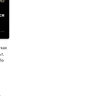
ся
тках
т,
По
о