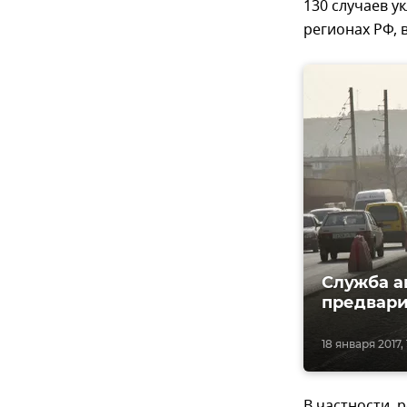
130 случаев у
регионах РФ, 
Служба а
предвари
18 января 2017, 
В частности, 