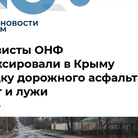
висты ОНФ
ксировали в Крыму
ку дорожного асфальт
г и лужи