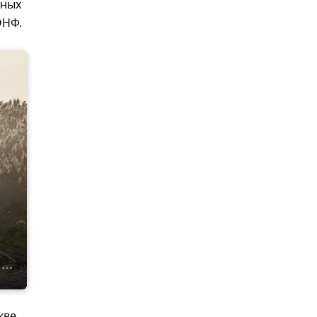
чных
ОНФ.
кве,