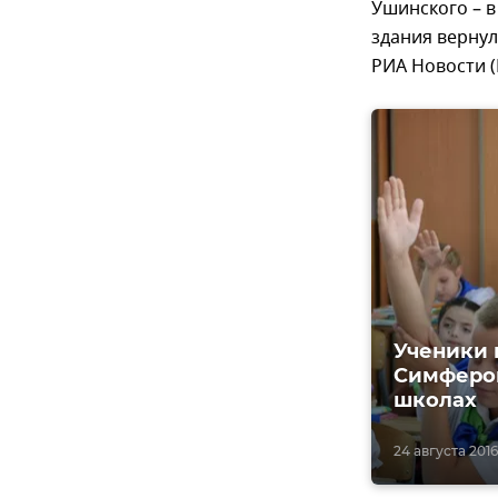
Ушинского – в
здания вернул
РИА Новости (
Ученики 
Симфероп
школах
24 августа 2016,