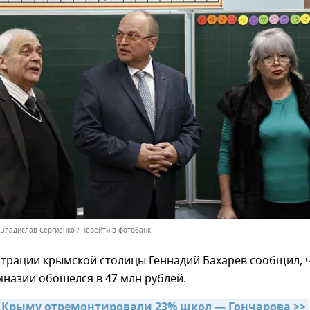
 Владислав Сергиенко
Перейти в фотобанк
страции крымской столицы Геннадий Бахарев сообщил, 
назии обошелся в 47 млн рублей.
 в Крыму отремонтировали 23% школ — Гончарова >>