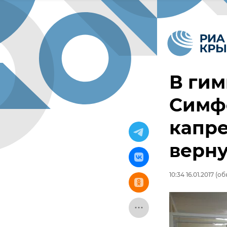
В гим
Симф
капре
верну
10:34 16.01.2017
(обн