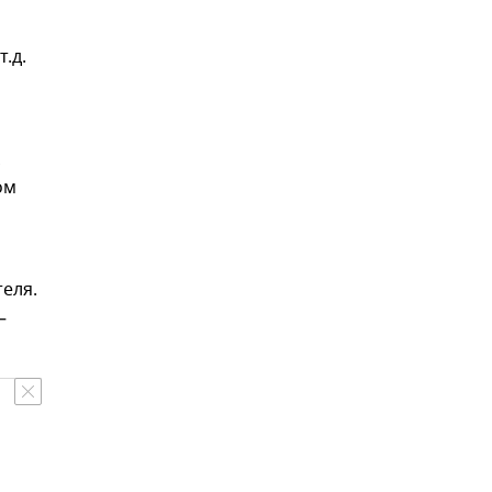
.д.
ом
теля.
—