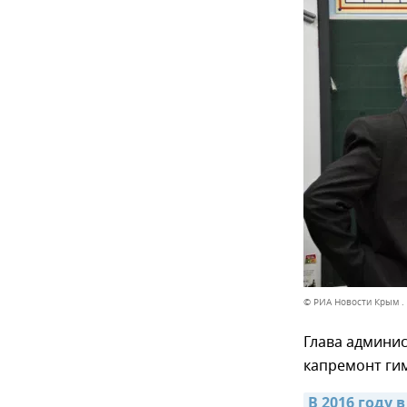
© РИА Новости Крым .
Глава админи
капремонт гим
В 2016 году