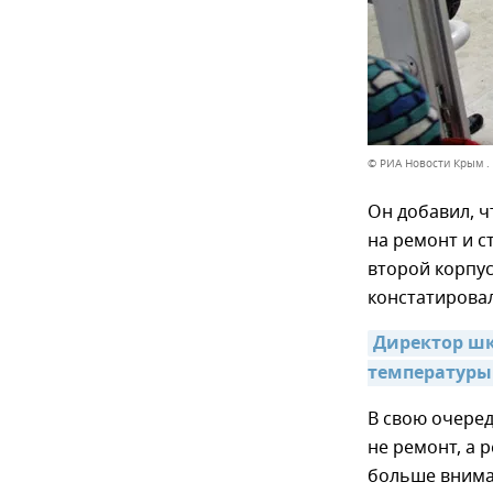
© РИА Новости Крым .
Он добавил, ч
на ремонт и с
второй корпус
констатировал
Директор шк
температуры 
В свою очеред
не ремонт, а 
больше вниман