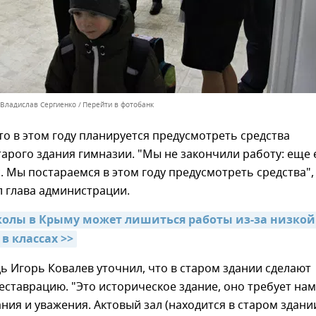
 Владислав Сергиенко
Перейти в фотобанк
то в этом году планируется предусмотреть средства
тарого здания гимназии. "Мы не закончили работу: еще 
. Мы постараемся в этом году предусмотреть средства",
 глава администрации.
олы в Крыму может лишиться работы из-за низкой 
в классах >>
ь Игорь Ковалев уточнил, что в старом здании сделают
реставрацию. "Это историческое здание, оно требует на
ия и уважения. Актовый зал (находится в старом здани