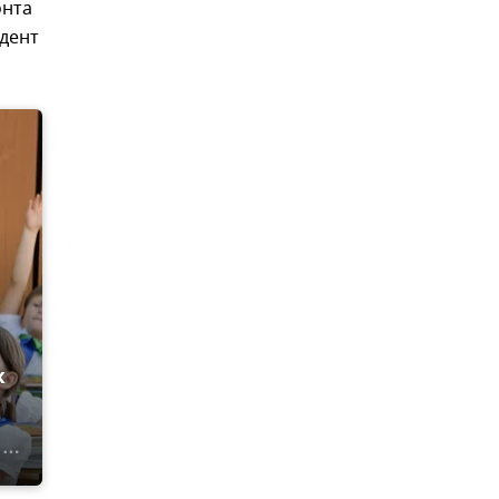
онта
ндент
х