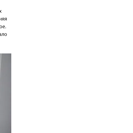
х
няя
ое.
ало