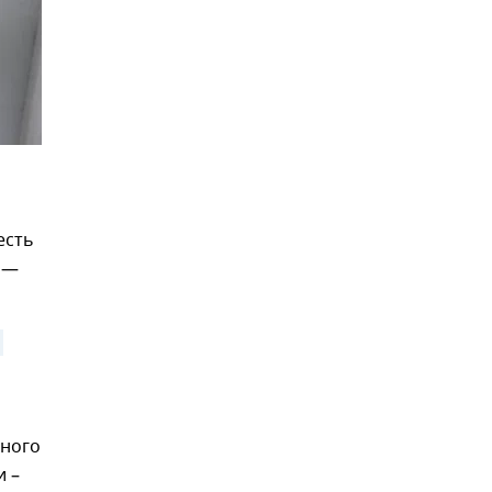
есть
 —
много
и –