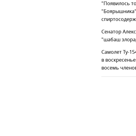
"Появилось то
"Боярышника"
спиртосодерж
Сенатор Алекс
"шабаш злора
​Самолет Ту-1
в воскресенье
восемь членов