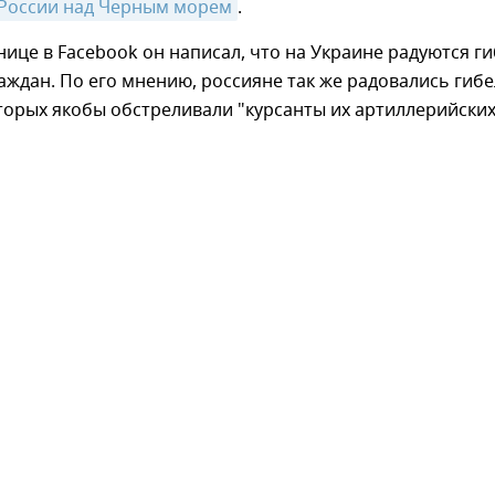
России над Черным морем
.
нице в Facebook он написал, что на Украине радуются г
аждан. По его мнению, россияне так же радовались гиб
торых якобы обстреливали "курсанты их артиллерийски