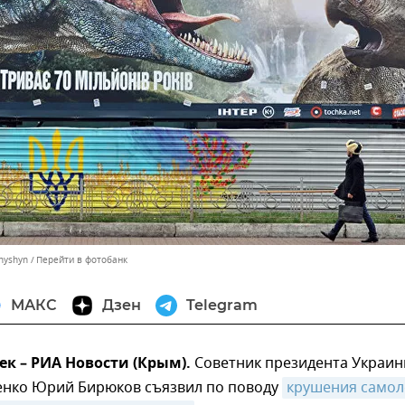
hyshyn
Перейти в фотобанк
МАКС
Дзен
Telegram
ек – РИА Новости (Крым).
Советник президента Украи
нко Юрий Бирюков съязвил по поводу
крушения самоле