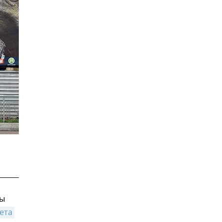
ны
та 