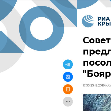
Сове
пред
посол
"Боя
17:55 25.12.2016
(обн