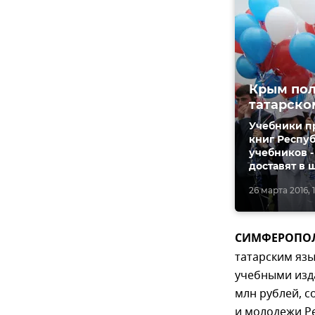
Крым пол
татарско
Учебники п
книг Респуб
учебников -
доставят в 
26 марта 2016, 1
СИМФЕРОПОЛЬ
татарским яз
учебными изда
млн рублей, с
и молодежи Р