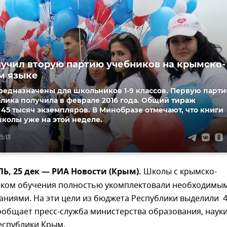
учил вторую партию учебников на крымско-
м языке
редназначены для школьников 1-9 классов. Первую парт
лика получила в феврале 2016 года. Общий тираж
 45 тысяч экземпляров. В Минобразе отмечают, что книги
школы уже на этой неделе.
5:13
, 25 дек — РИА Новости (Крым).
Школы с крымско-
ыком обучения полностью укомплектовали необходимы
ниями. На эти цели из бюджета Республики выделили 4
ообщает пресс-служба министерства образования, наук
еспублики Крым.