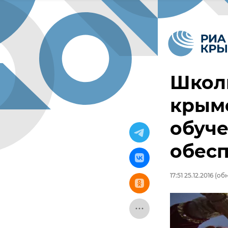
Школы
крым
обуч
обес
17:51 25.12.2016
(обн