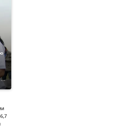
ию
ми
6,7
и