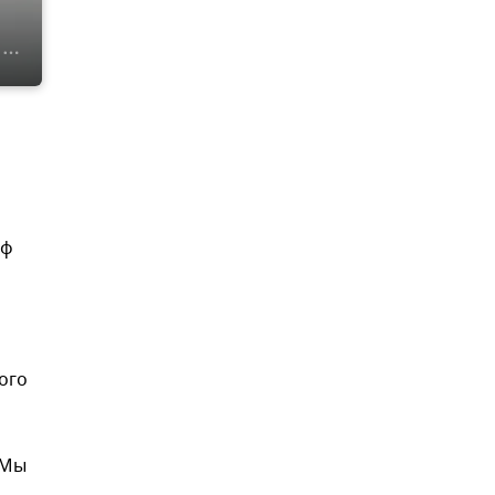
иф
ого
 Мы