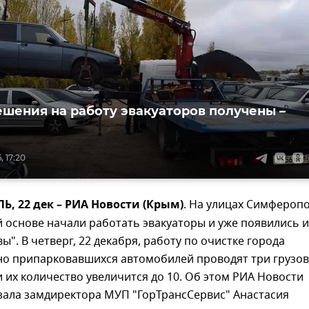
ешения на работу эвакуаторов получены –
, 17:20
 22 дек – РИА Новости (Крым)
. На улицах Симфероп
 основе начали работать эвакуаторы и уже появились и
ы". В четверг, 22 декабря, работу по очистке города
но припарковавшихся автомобилей проводят три грузов
и их количество увеличится до 10. Об этом РИА Новости
зала замдиректора МУП "ГорТрансСервис" Анастасия