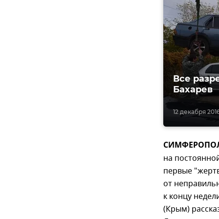
Все разр
Бахарев
12 декабря 2016
СИМФЕРОПОЛЬ,
на постоянной
первые "жертв
от неправиль
к концу недел
(Крым) расска