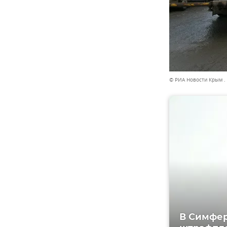
© РИА Новости Крым .
В Симфер