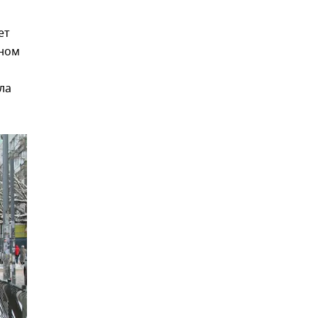
ет
рном
ла