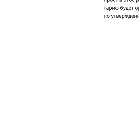
просим 3700 р
тариф будет о
по утвержденн