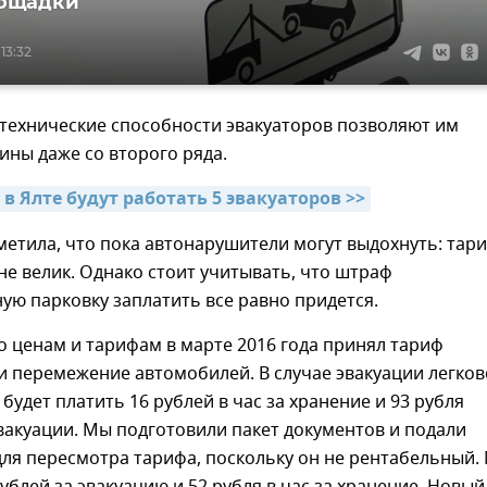
ощадки
13:32
 технические способности эвакуаторов позволяют им
ны даже со второго ряда.
 в Ялте будут работать 5 эвакуаторов >>
етила, что пока автонарушители могут выдохнуть: тар
не велик. Однако стоит учитывать, что штраф
ую парковку заплатить все равно придется.
о ценам и тарифам в марте 2016 года принял тариф
и перемежение автомобилей. В случае эвакуации легков
 будет платить 16 рублей в час за хранение и 93 рубля
вакуации. Мы подготовили пакет документов и подали
для пересмотра тарифа, поскольку он не рентабельный.