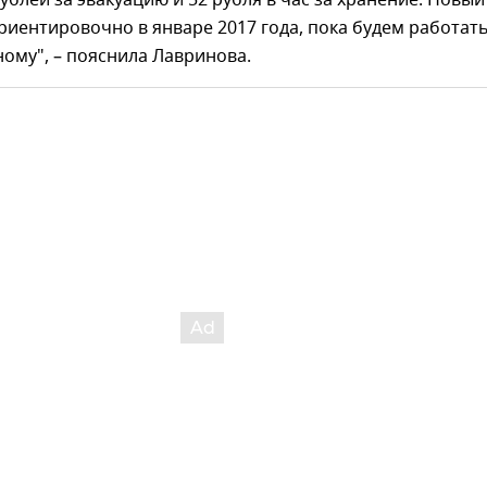
ублей за эвакуацию и 52 рубля в час за хранение. Новый
риентировочно в январе 2017 года, пока будем работат
ому", – пояснила Лавринова.