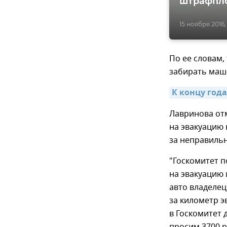
штрафпл
15 ноября 2016, 
По ее словам,
забирать маши
К концу года
Лавринова отм
на эвакуацию 
за неправильн
"Госкомитет п
на эвакуацию 
авто владелец
за километр э
в Госкомитет 