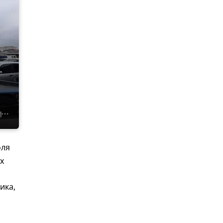
оля
х
ика,