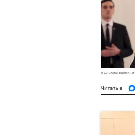
© AP Photo/ Burhan Ozb
Читать в