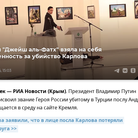
 "Джейш аль-Фатх" взяла на себя
енность за убийство Карлова
, 15:03
ек — РИА Новости (Крым)
. Президент Владимир Путин
своил звание Героя России убитому в Турции послу Ан
щается в среду на сайте Кремля.
 заявили, что в лице посла Карлова потеряли 
уга >>