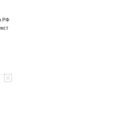
я РФ
екст