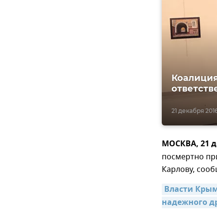
Коалиция
ответств
21 декабря 2016
МОСКВА, 21 д
посмертно при
Карлову, сооб
Власти Крыма
надежного др