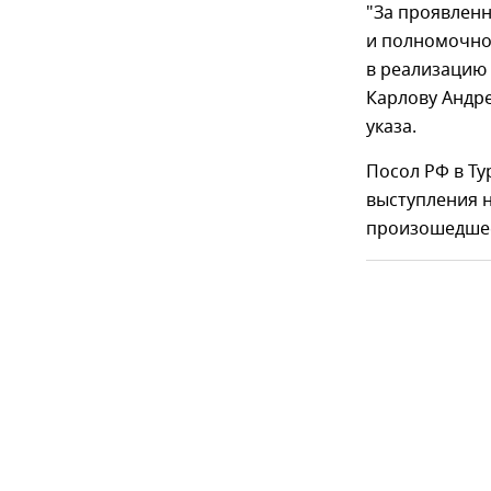
"За проявленн
и полномочног
в реализацию
Карлову Андре
указа.
Посол РФ в Ту
выступления 
произошедшее 