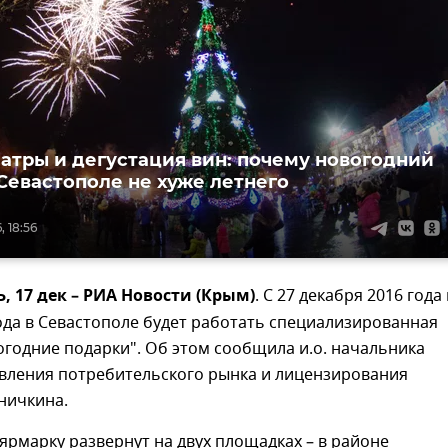
еатры и дегустация вин: почему новогодний
 Севастополе не хуже летнего
, 18:56
 17 дек – РИА Новости (Крым)
. С 27 декабря 2016 года
ода в Севастополе будет работать специализированная
годние подарки". Об этом сообщила и.о. начальника
авления потребительского рынка и лицензирования
ничкина.
 ярмарку развернут на двух площадках – в районе