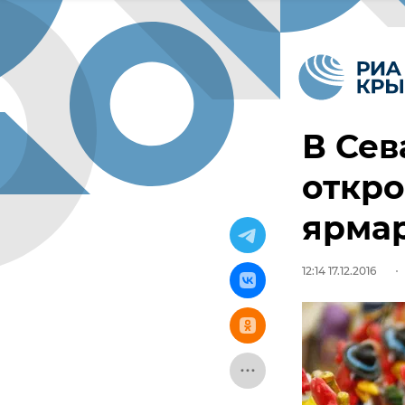
В Сев
откр
ярма
12:14 17.12.2016