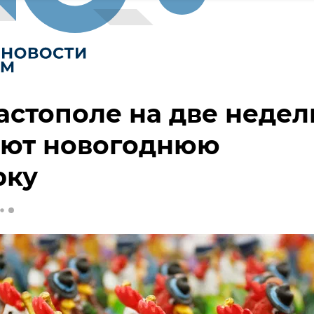
астополе на две недел
оют новогоднюю
рку