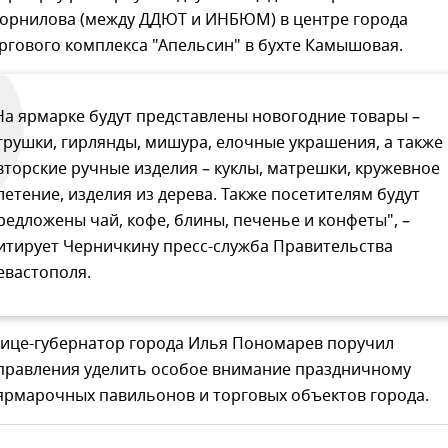
орнилова (между ДДЮТ и ИНБЮМ) в центре города
ргового комплекса "Апельсин" в бухте Камышовая.
На ярмарке будут представлены новогодние товары –
грушки, гирлянды, мишура, елочные украшения, а также
вторские ручные изделия – куклы, матрешки, кружевное
летение, изделия из дерева. Также посетителям будут
редложены чай, кофе, блины, печенье и конфеты", –
итирует Черничкину пресс-служба Правительства
евастополя.
вице-губернатор города Илья Пономарев поручил
управления уделить особое внимание праздничному
рмарочных павильонов и торговых объектов города.