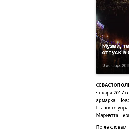
Музеи, т
отпуск в
13 декабря 2016
СЕВАСТОПОЛЬ,
января 2017 г
ярмарка "Ново
Главного упр
Мариэтта Чер
По ее словам,