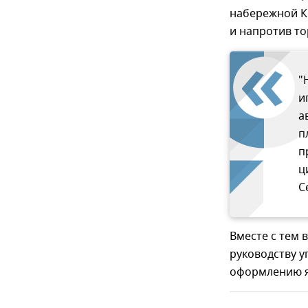
набережной К
и напротив то
"
и
а
п
п
ц
С
Вместе с тем 
руководству 
оформлению я