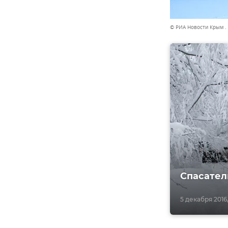
© РИА Новости Крым .
Спасател
5 декабря 2016,