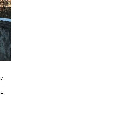
ки
, —
н.