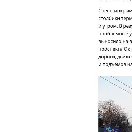
Снег с мокрым
столбики терм
и утром. В ре
проблемные уч
выносило на в
проспекта Ок
дороги, движе
и подъемов н