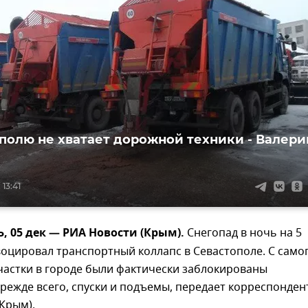
олю не хватает дорожной техники - Валери
 13:41
 05 дек — РИА Новости (Крым).
Снегопад в ночь на 5
оцировал транспортный коллапс в Севастополе. С само
частки в городе были фактически заблокированы
прежде всего, спуски и подъемы, передает корреспонден
Крым).