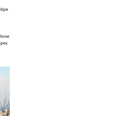
абря
айоне
ерек