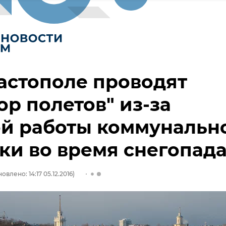
астополе проводят
ор полетов" из-за
ой работы коммунальн
ки во время снегопад
овлено: 14:17 05.12.2016)