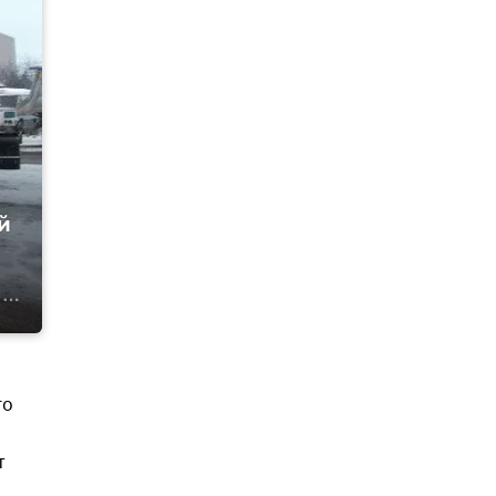
й
го
т