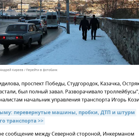
 Андрей Киреев
Перейти в фотобанк
дилова, проспект Победы, Студгородок, Казачка, Остря
 встали, был полный завал. Разворачивало троллейбусы"
налистам начальник управления транспорта Игорь Кози
рыму: перевернутые машины, пробки, ДТП и штурм 
о транспорта >>
е сообщение между Северной стороной, Инкерманом