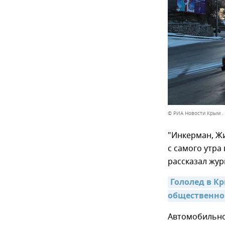
© РИА Новости Крым .
"Инкерман, Жи
с самого утра
рассказал жур
Гололед в К
общественног
Автомобильно