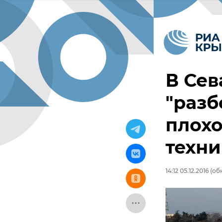
В Сев
"разб
плох
техни
14:12 05.12.2016
(обн