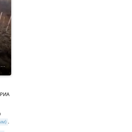
 РИА
0
ым)
.