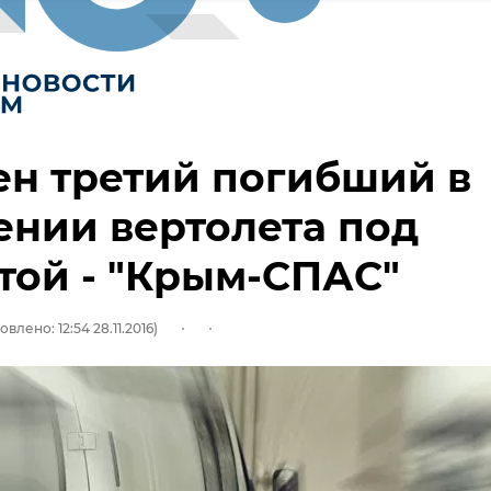
н третий погибший в
нии вертолета под
той - "Крым-СПАС"
влено: 12:54 28.11.2016)