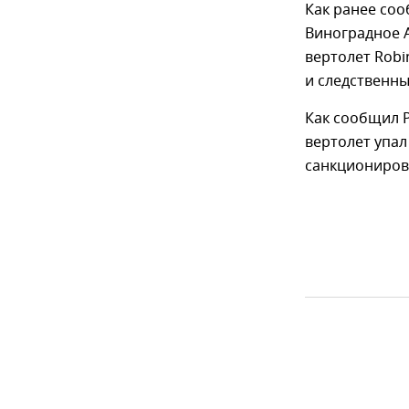
Как ранее соо
Виноградное 
вертолет Robi
и следственн
Как сообщил Р
вертолет упал
санкциониров