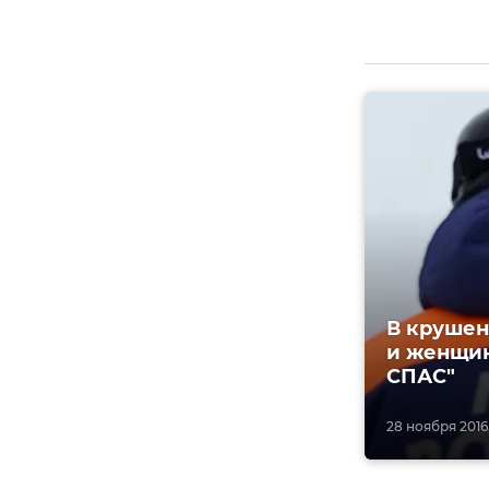
В крушен
и женщин
СПАС"
28 ноября 2016,