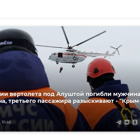
ии вертолета под Алуштой погибли мужчин
а, третьего пассажира разыскивают - "Крым
 10:46