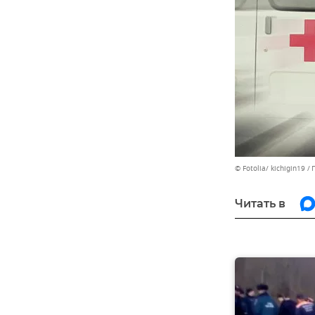
© Fotolia/ kichigin19
Читать в