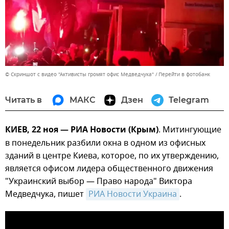
© Скриншот с видео "Активисты громят офис Медведчука"
Перейти в фотобанк
Читать в
МАКС
Дзен
Telegram
КИЕВ, 22 ноя — РИА Новости (Крым)
. Митингующие
в понедельник разбили окна в одном из офисных
зданий в центре Киева, которое, по их утверждению,
является офисом лидера общественного движения
"Украинский выбор — Право народа" Виктора
Медведчука, пишет
РИА Новости Украина
.